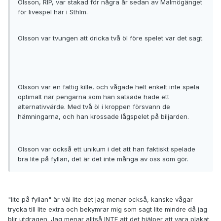
Olsson, RIP, var stakad för några år sedan av Malmögänget
för livespel här i Sthlm.
Olsson var tvungen att dricka två öl före spelet var det sagt.
Olsson var en fattig kille, och vågade helt enkelt inte spela
optimalt när pengarna som han satsade hade ett
alternativvärde. Med två öl i kroppen försvann de
hämningarna, och han krossade lågspelet på biljarden.
Olsson var också ett unikum i det att han faktiskt spelade
bra lite på fyllan, det är det inte många av oss som gör.
"lite på fyllan" är väl lite det jag menar också, kanske vågar
trycka till lite extra och bekymrar mig som sagt lite mindre då jag
blir utdragen. Jag menar alltså INTE att det hjälper att vara plakat.