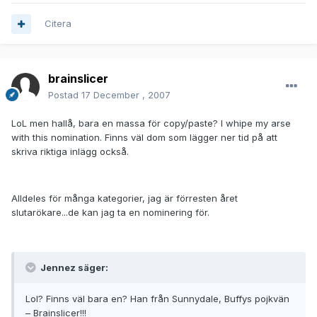
Citera
brainslicer
Postad
17 December , 2007
LoL men hallå, bara en massa för copy/paste? I whipe my arse
with this nomination. Finns väl dom som lägger ner tid på att
skriva riktiga inlägg också.
Alldeles för många kategorier, jag är förresten året
slutarökare...de kan jag ta en nominering för.
Jennez säger:
Lol? Finns väl bara en? Han från Sunnydale, Buffys pojkvän
– Brainslicer!!!