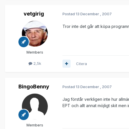
vetgirig
Postad
13 December , 2007
Tror inte det går att köpa progra
Members
2,5k
Citera
BingoBenny
Postad
13 December , 2007
Jag förstår verkligen inte hur all
EPT och allt annat möjligt skit men 
Members