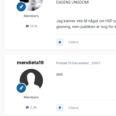
DAGENS UNGDOM!
Members
Jag känner inte till något om HSP 
14,1k
gissning, men publiken är nog för li
Citera
mendieta19
Postad
13 December , 2007
doh
Members
2,4k
Citera