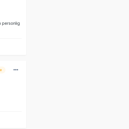
n personlig
re