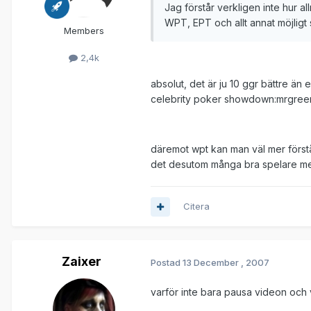
Jag förstår verkligen inte hur 
WPT, EPT och allt annat möjligt 
Members
2,4k
absolut, det är ju 10 ggr bättre än 
celebrity poker showdown:mrgree
däremot wpt kan man väl mer förstå 
det desutom många bra spelare med 
Citera
Zaixer
Postad
13 December , 2007
varför inte bara pausa videon och v