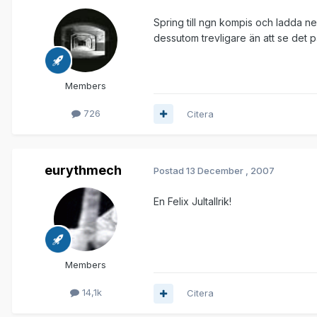
Spring till ngn kompis och ladda ner
dessutom trevligare än att se det på
Members
726
Citera
eurythmech
Postad
13 December , 2007
En Felix Jultallrik!
Members
14,1k
Citera