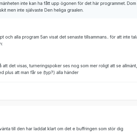
allmänheten inte kan ha fått upp ögonen för det här programmet. Dom
skit men inte självaste Den heliga graalen.
ept och alla program 5an visat det senaste tillsammans.. för att inte ta
n:
att det visas, turneringspoker ses nog som mer roligt att se allmänt
plus att man får se (typ?) alla händer
änta till den har laddat klart om det e buffringen som stör dig