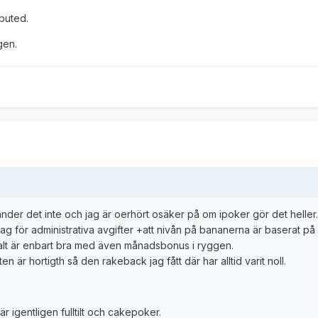
ibuted.
gen.
der det inte och jag är oerhört osäker på om ipoker gör det heller
 för administrativa avgifter +att nivån på bananerna är baserat på
lt är enbart bra med även månadsbonus i ryggen.
n är hortigth så den rakeback jag fått där har alltid varit noll.
r igentligen fulltilt och cakepoker.