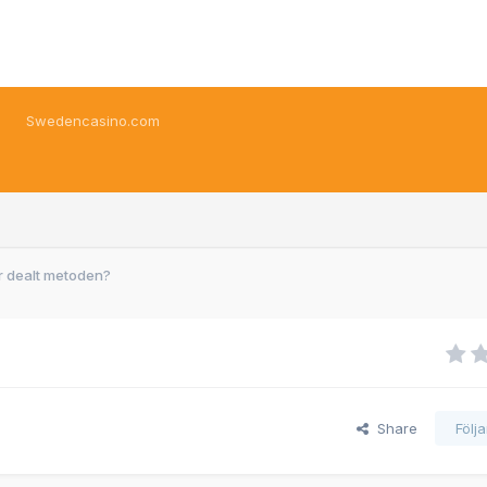
Swedencasino.com
r dealt metoden?
Share
Följ