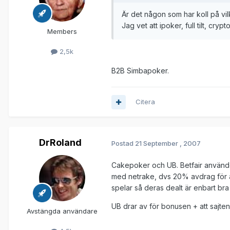
Är det någon som har koll på vi
Jag vet att ipoker, full tilt, cr
Members
2,5k
B2B Simbapoker.
Citera
DrRoland
Postad
21 September , 2007
Cakepoker och UB. Betfair använder
med netrake, dvs 20% avdrag för a
spelar så deras dealt är enbart b
UB drar av för bonusen + att sajten ä
Avstängda användare