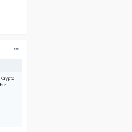
. Crypto
 hur