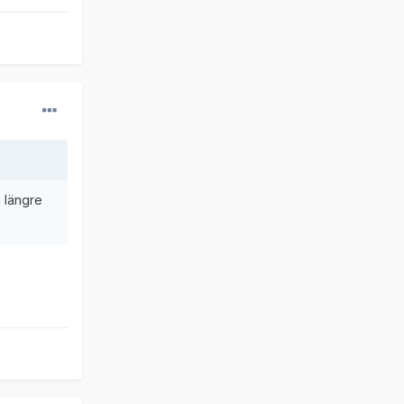
 längre