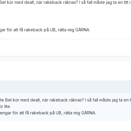
et kör med dealt, när rakeback räknas? I så fall måste jag ta en titt 
gar för att få rakeback på UB, rätta mig GÄRNA.
e Bet kör med dealt, när rakeback räknas? I så fall måste jag ta en ti
r lite.
pengar för att få rakeback på UB, rätta mig GÄRNA.