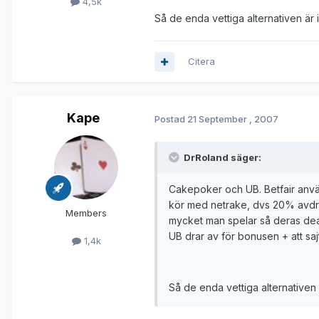
4,5k
Så de enda vettiga alternativen är i
Citera
Kape
Postad
21 September , 2007
DrRoland säger:
Cakepoker och UB. Betfair använ
kör med netrake, dvs 20% avdrag
Members
mycket man spelar så deras dea
UB drar av för bonusen + att sajte
1,4k
Så de enda vettiga alternativen ä