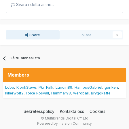
Svara i detta ämne...
Share
Följare
0
Gå till ämneslista
Members
Lobo
KlonkSteve
Pkr_Falk
Lundin89
HampusGabriel
gonken
killerwolf2
Folke Rosvall
Hammar98
werdball
Bryggkaffe
Sekretesspolicy
Kontakta oss
Cookies
© Multibrands Digital CY Ltd
Powered by Invision Community