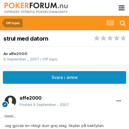
Off topic
strul med datorn
Av
affe2000
9 September , 2007
i
Off topic
Svara i ämne
affe2000
Postad
9 September , 2007
hmm...
Jag gjorde en riktigt dum grej idag. Skyller på bakfyllan.