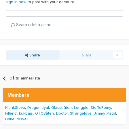
sign in now
to post with your account.
Svara i detta ämne...
Share
Följare
0
Gå till ämneslista
Members
KlonkSteve
Dragonloyal
Glassbåten
Longple
StoffeRemy
Fillen3
kukbajs
GTOBåten
Doctor_Strangelove
Jimmy_Pistol
Folke Rosvall