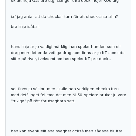
ok att höja QJs pre utg, slänger ofta dock. höjer KQo utg.
iaf jag antar att du checkar turn för att checkraisa allin?
bra linje isåfall.
hans linje är ju väldigt märklig. han spelar handen som ett
drag men det enda vettiga drag som finns är ju KT som iofs
sitter på river, tveksamt om han spelar KT pre dock...
set finns ju såklart men skulle han verkligen checka turn
med det? inget fel emd det men NL50-spelare brukar ju vara
"trixiga" på rätt förutsägbara sett.
han kan eventuellt ana svaghet också men sådana bluffar