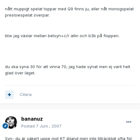
nått muppigt spelat toppar med Q9 finns ju, eller nåt monogspelat
preslowspelat överpar.
btw jag växlar mellan betsyn+c/r allin och b3b på floppen.
du ska syna 30 för att vinna 70, jag hade synat men ej varit helt
glad över läget.
Citera
bananuz
Postad
7 Juni , 2007
Syn- du är säkert uppe mot KT ibland men inte tillräckligt ofta för