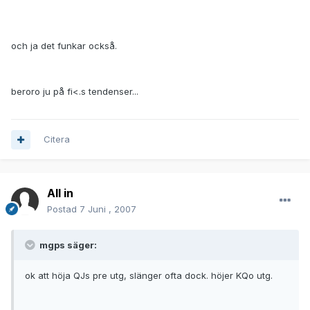
och ja det funkar också.
beroro ju på fi<.s tendenser...
Citera
All in
Postad
7 Juni , 2007
mgps säger:
ok att höja QJs pre utg, slänger ofta dock. höjer KQo utg.