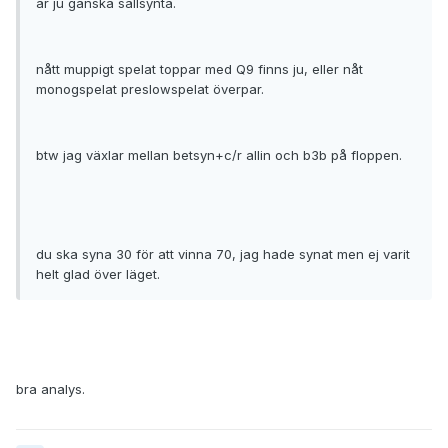
är ju ganska sällsynta.
nått muppigt spelat toppar med Q9 finns ju, eller nåt
monogspelat preslowspelat överpar.
btw jag växlar mellan betsyn+c/r allin och b3b på floppen.
du ska syna 30 för att vinna 70, jag hade synat men ej varit
helt glad över läget.
bra analys.