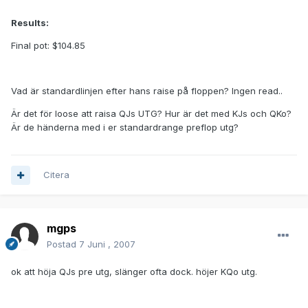
Results:
Final pot: $104.85
Vad är standardlinjen efter hans raise på floppen? Ingen read..
Är det för loose att raisa QJs UTG? Hur är det med KJs och QKo?
Är de händerna med i er standardrange preflop utg?
Citera
mgps
Postad
7 Juni , 2007
ok att höja QJs pre utg, slänger ofta dock. höjer KQo utg.