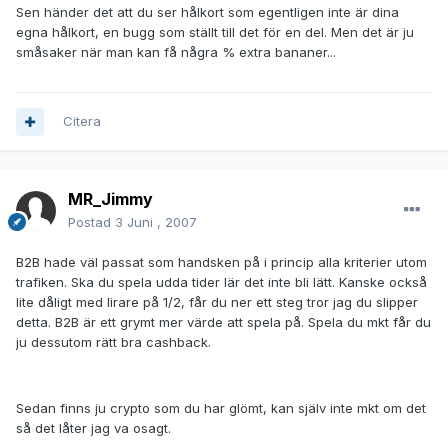
Sen händer det att du ser hålkort som egentligen inte är dina
egna hålkort, en bugg som ställt till det för en del. Men det är ju
småsaker när man kan få några % extra bananer...
Citera
MR_Jimmy
Postad
3 Juni , 2007
B2B hade väl passat som handsken på i princip alla kriterier utom
trafiken. Ska du spela udda tider lär det inte bli lätt. Kanske också
lite dåligt med lirare på 1/2, får du ner ett steg tror jag du slipper
detta. B2B är ett grymt mer värde att spela på. Spela du mkt får du
ju dessutom rätt bra cashback.
Sedan finns ju crypto som du har glömt, kan själv inte mkt om det
så det låter jag va osagt.