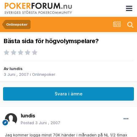
Onlinepoker
Bästa sida för högvolymspelare?
Av
lundis
3 Juni , 2007
i
Onlinepoker
Svara i ämne
lundis
Postad
3 Juni , 2007
Jag kommer logga minst 70K händer i månaden på NL 1/2 6max