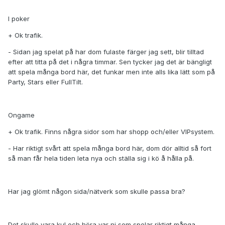
I poker
+ Ok trafik.
- Sidan jag spelat på har dom fulaste färger jag sett, blir tilltad
efter att titta på det i några timmar. Sen tycker jag det är bängligt
att spela många bord här, det funkar men inte alls lika lätt som på
Party, Stars eller FullTilt.
Ongame
+ Ok trafik. Finns några sidor som har shopp och/eller VIPsystem.
- Har riktigt svårt att spela många bord här, dom dör alltid så fort
så man får hela tiden leta nya och ställa sig i kö å hålla på.
Har jag glömt någon sida/nätverk som skulle passa bra?
Det skulle vara kul och höra var ni som spelar riktigt många