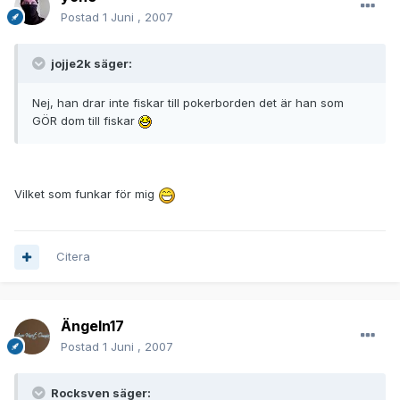
Postad
1 Juni , 2007
jojje2k säger:
Nej, han drar inte fiskar till pokerborden det är han som
GÖR dom till fiskar
Vilket som funkar för mig
Citera
Ängeln17
Postad
1 Juni , 2007
Rocksven säger: