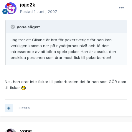
jojje2k
Postad
1 Juni , 2007
yone säger:
Jag tror att Glimne är bra för pokersverige för han kan
verkligen komma ner på nybörjarnas nivå och få dem
intresserade av att börja spela poker. Han är absolut den
enskilda personen som drar mest fisk till pokerborden!
Nej, han drar inte fiskar till pokerborden det är han som GÖR dom
till fiskar
Citera
yone