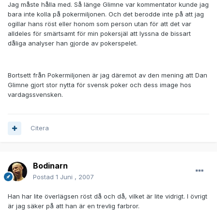
Jag måste hålla med. Så länge Glimne var kommentator kunde jag
bara inte kolla på pokermiljonen. Och det berodde inte på att jag
ogillar hans röst eller honom som person utan för att det var
alldeles för smärtsamt för min pokersjäl att lyssna de bissart
dåliga analyser han gjorde av pokerspelet.
Bortsett från Pokermiljonen är jag däremot av den mening att Dan
Glimne gjort stor nytta för svensk poker och dess image hos
vardagssvensken.
Citera
Bodinarn
Postad
1 Juni , 2007
Han har lite överlägsen röst då och då, vilket är lite vidrigt. I övrigt
är jag säker på att han är en trevlig farbror.