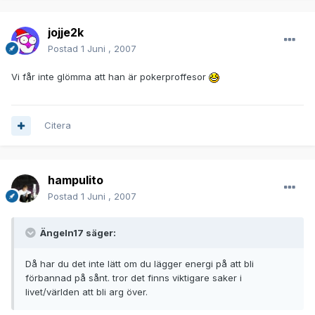
jojje2k
Postad
1 Juni , 2007
Vi får inte glömma att han är pokerproffesor
Citera
hampulito
Postad
1 Juni , 2007
Ängeln17 säger:
Då har du det inte lätt om du lägger energi på att bli
förbannad på sånt. tror det finns viktigare saker i
livet/världen att bli arg över.