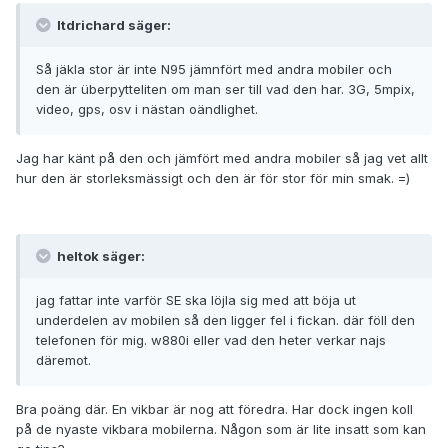
ltdrichard säger:
Så jäkla stor är inte N95 jämnfört med andra mobiler och
den är überpytteliten om man ser till vad den har. 3G, 5mpix,
video, gps, osv i nästan oändlighet.
Jag har känt på den och jämfört med andra mobiler så jag vet allt
hur den är storleksmässigt och den är för stor för min smak. =)
heltok säger:
jag fattar inte varför SE ska löjla sig med att böja ut
underdelen av mobilen så den ligger fel i fickan. där föll den
telefonen för mig. w880i eller vad den heter verkar najs
däremot.
Bra poäng där. En vikbar är nog att föredra. Har dock ingen koll
på de nyaste vikbara mobilerna. Någon som är lite insatt som kan