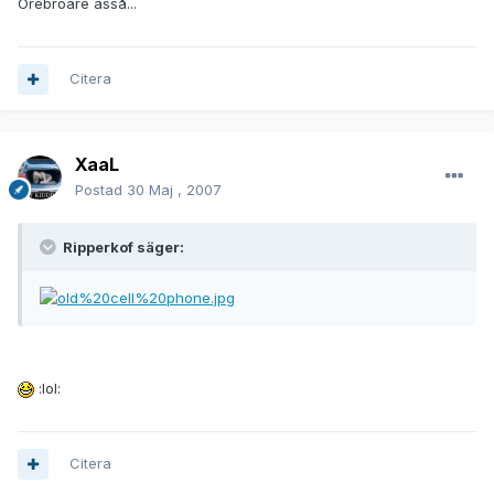
Örebroare asså...
Citera
XaaL
Postad
30 Maj , 2007
Ripperkof säger:
:lol:
Citera