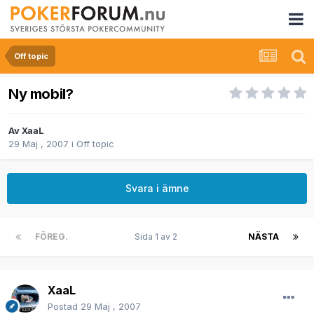
Off topic
Ny mobil?
Av
XaaL
29 Maj , 2007
i
Off topic
Svara i ämne
FÖREG.
Sida 1 av 2
NÄSTA
XaaL
Postad
29 Maj , 2007