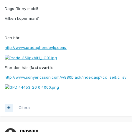
Dags för ny mobil!
Vilken köper man?
Den här:
http://www.pradaphonebylg.com/
Eller den här (
fast svart!
):
http://www.sonyericsson.com/w880black/index.asp?cc=se&lc=sv
Citera
mawam