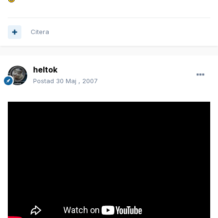
Citera
heltok
Postad
30 Maj , 2007