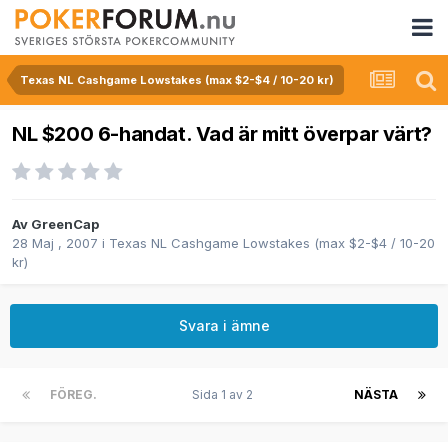
Texas NL Cashgame Lowstakes (max $2-$4 / 10-20 kr)
NL $200 6-handat. Vad är mitt överpar värt?
Av
GreenCap
28 Maj , 2007
i
Texas NL Cashgame Lowstakes (max $2-$4 / 10-20
kr)
Svara i ämne
FÖREG.
Sida 1 av 2
NÄSTA