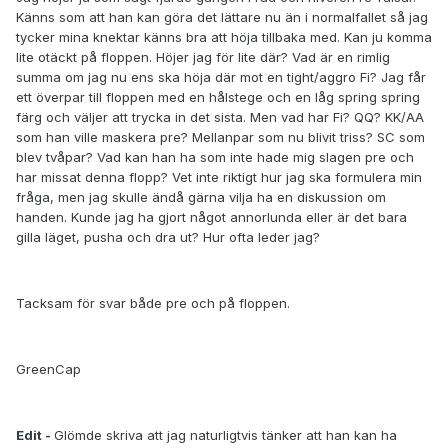
Känns som att han kan göra det lättare nu än i normalfallet så jag
tycker mina knektar känns bra att höja tillbaka med. Kan ju komma
lite otäckt på floppen. Höjer jag för lite där? Vad är en rimlig
summa om jag nu ens ska höja där mot en tight/aggro Fi? Jag får
ett överpar till floppen med en hålstege och en låg spring spring
färg och väljer att trycka in det sista. Men vad har Fi? QQ? KK/AA
som han ville maskera pre? Mellanpar som nu blivit triss? SC som
blev tvåpar? Vad kan han ha som inte hade mig slagen pre och
har missat denna flopp? Vet inte riktigt hur jag ska formulera min
fråga, men jag skulle ändå gärna vilja ha en diskussion om
handen. Kunde jag ha gjort något annorlunda eller är det bara
gilla läget, pusha och dra ut? Hur ofta leder jag?
Tacksam för svar både pre och på floppen.
GreenCap
Edit -
Glömde skriva att jag naturligtvis tänker att han kan ha