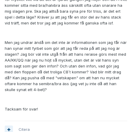
kommer sitta med bra/halvbra äss särskillt ofta utan snarare ha
mig slagen pre. Ska jag alltså bara syna pre för triss, är det ert
spel i detta läge? Kräver ju att jag får en stor del av hans stack
vid träff, men det tror jag att jag kommer få ganska ofta isf.
Men jag undrar ändå om det inte är informationen som jag får när
han synar mitt fyrbet som gör att jag får reda på att jag nog är
slagen? Jag bör väl inte utgå från att hans reraise görs mest med
AA/KK/QQ när jag nu höjt så mycket, utan det är väl hans syn
som sagt som ger den infon? Och utan den infon, vad gör jag
med den floppen då det troliga CB´t kommer? Vad blir mitt drag
då? Kan jag pusha då med "vetskapen" om att han nu mycket
oftare kommer ha semibra/bra äss (jag vet ju inte då att han
skulle synat ett 4-bet)?
Tacksam för svar!
Citera