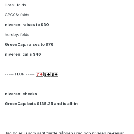
Horal: folds
CPC06: folds
niveren: raises to $30
hereby: folds
GreenCap: raises to $76
niveren: calls $46
----- FLOP -----
niveren: checks
GreenCap: bets $135.25 and is all-in
Jag höjer ju som sagt fjärde gången i rad och niveren re-raisar.