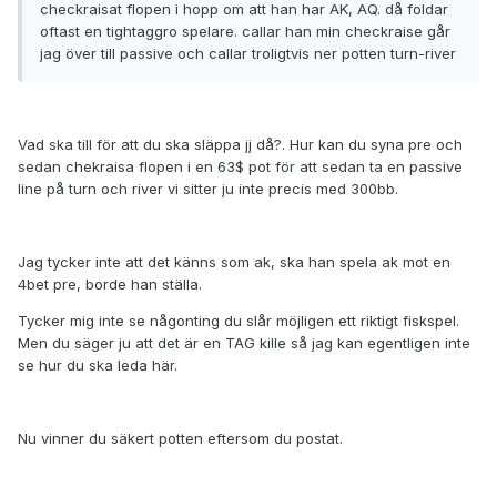
checkraisat flopen i hopp om att han har AK, AQ. då foldar
oftast en tightaggro spelare. callar han min checkraise går
jag över till passive och callar troligtvis ner potten turn-river
Vad ska till för att du ska släppa jj då?. Hur kan du syna pre och
sedan chekraisa flopen i en 63$ pot för att sedan ta en passive
line på turn och river vi sitter ju inte precis med 300bb.
Jag tycker inte att det känns som ak, ska han spela ak mot en
4bet pre, borde han ställa.
Tycker mig inte se någonting du slår möjligen ett riktigt fiskspel.
Men du säger ju att det är en TAG kille så jag kan egentligen inte
se hur du ska leda här.
Nu vinner du säkert potten eftersom du postat.