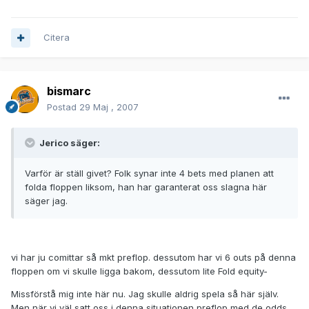
Citera
bismarc
Postad
29 Maj , 2007
Jerico säger:
Varför är ställ givet? Folk synar inte 4 bets med planen att
folda floppen liksom, han har garanterat oss slagna här
säger jag.
vi har ju comittar så mkt preflop. dessutom har vi 6 outs på denna
floppen om vi skulle ligga bakom, dessutom lite Fold equity-
Missförstå mig inte här nu. Jag skulle aldrig spela så här själv.
Men när vi väl satt oss i denna situationen preflop med de odds