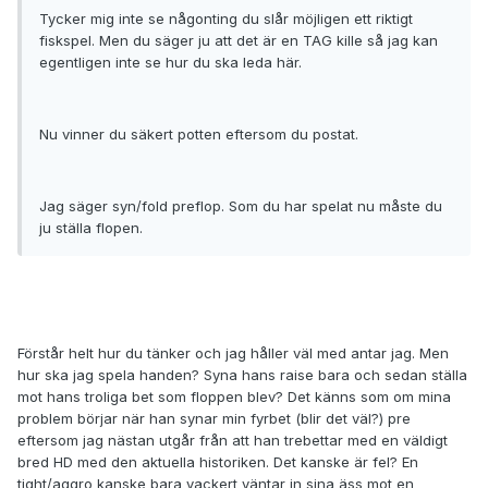
Tycker mig inte se någonting du slår möjligen ett riktigt
fiskspel. Men du säger ju att det är en TAG kille så jag kan
egentligen inte se hur du ska leda här.
Nu vinner du säkert potten eftersom du postat.
Jag säger syn/fold preflop. Som du har spelat nu måste du
ju ställa flopen.
Förstår helt hur du tänker och jag håller väl med antar jag. Men
hur ska jag spela handen? Syna hans raise bara och sedan ställa
mot hans troliga bet som floppen blev? Det känns som om mina
problem börjar när han synar min fyrbet (blir det väl?) pre
eftersom jag nästan utgår från att han trebettar med en väldigt
bred HD med den aktuella historiken. Det kanske är fel? En
tight/aggro kanske bara vackert väntar in sina äss mot en