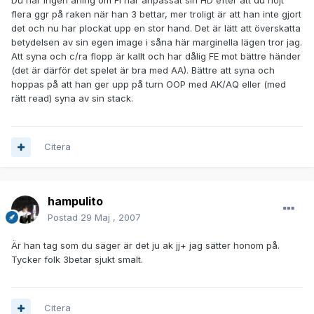
Du har ingen aning om FI har anpassat sin HD efter att du höjt
flera ggr på raken när han 3 bettar, mer troligt är att han inte gjort
det och nu har plockat upp en stor hand. Det är lätt att överskatta
betydelsen av sin egen image i såna här marginella lägen tror jag.
Att syna och c/ra flopp är kallt och har dålig FE mot bättre händer
(det är därför det spelet är bra med AA). Bättre att syna och
hoppas på att han ger upp på turn OOP med AK/AQ eller (med
rätt read) syna av sin stack.
Citera
hampulito
Postad
29 Maj , 2007
Är han tag som du säger är det ju ak jj+ jag sätter honom på.
Tycker folk 3betar sjukt smalt.
Citera