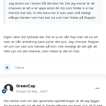
Jag ändra om i texten Då det blev fel. Det jag menar är att
chansen är att vi är uppe emot AK AQ som foldar o vi har
fold EQ mot QQ, Vi inte bara har 6 outs utan oxå väldigt
många händer som han kan ha som han foldar på floppen
Ingen viker QQ fyrbetat där. Det är ju en sån flop man vill se om
man av nån anledning bara synar den pre. Jag checkar floppen
iaf och ser vad som händer på turn. Inte omöjligt att det går att
hitta syn om den blankar, men oftast är det en fold.
Citera
GreenCap
Postad
29 Maj , 2007
Det verkar som om den generella uppfattningen är att jag lägger
för mycket vikt vid att det är fjärde gången jag höjer och att Fi inte