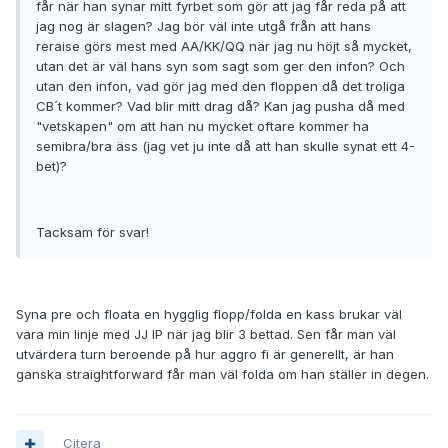
får när han synar mitt fyrbet som gör att jag får reda på att
jag nog är slagen? Jag bör väl inte utgå från att hans
reraise görs mest med AA/KK/QQ när jag nu höjt så mycket,
utan det är väl hans syn som sagt som ger den infon? Och
utan den infon, vad gör jag med den floppen då det troliga
CB´t kommer? Vad blir mitt drag då? Kan jag pusha då med
"vetskapen" om att han nu mycket oftare kommer ha
semibra/bra äss (jag vet ju inte då att han skulle synat ett 4-
bet)?
Tacksam för svar!
Syna pre och floata en hygglig flopp/folda en kass brukar väl
vara min linje med JJ IP när jag blir 3 bettad. Sen får man väl
utvärdera turn beroende på hur aggro fi är generellt, är han
ganska straightforward får man väl folda om han ställer in degen.
Citera