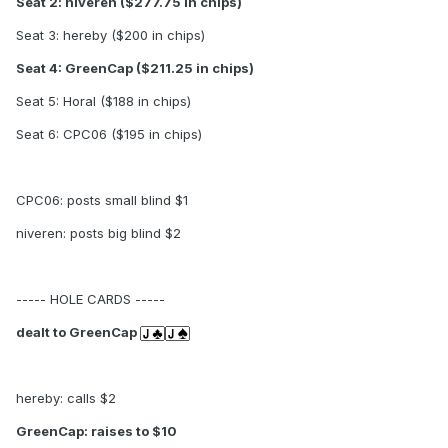
Seat 2: niveren ($277.75 in chips)
Seat 3: hereby ($200 in chips)
Seat 4: GreenCap ($211.25 in chips)
Seat 5: Horal ($188 in chips)
Seat 6: CPC06 ($195 in chips)
CPC06: posts small blind $1
niveren: posts big blind $2
----- HOLE CARDS -----
dealt to GreenCap
hereby: calls $2
GreenCap: raises to $10