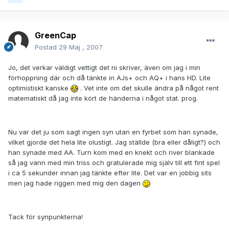
GreenCap
Postad
29 Maj , 2007
Jo, det verkar väldigt vettigt det ni skriver, även om jag i min
förhoppning där och då tänkte in AJs+ och AQ+ i hans HD. Lite
optimistiskt kanske
. Vet inte om det skulle ändra på något rent
matematiskt då jag inte kört de händerna i något stat. prog.
Nu var det ju som sagt ingen syn utan en fyrbet som han synade,
vilket gjorde det hela lite olustigt. Jag ställde (bra eller dåligt?) och
han synade med AA. Turn kom med en knekt och river blankade
så jag vann med min triss och gratulerade mig själv till ett fint spel
i ca 5 sekunder innan jag tänkte efter lite. Det var en jobbig sits
men jag hade riggen med mig den dagen
Tack för synpunkterna!