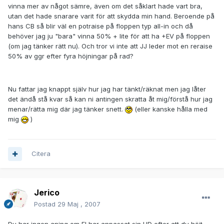
vinna mer av något sämre, även om det såklart hade vart bra,
utan det hade snarare varit för att skydda min hand. Beroende på
hans CB så blir väl en potraise på floppen typ all-in och då
behöver jag ju "bara" vinna 50% + lite för att ha +EV på floppen
(om jag tänker rätt nu). Och tror vi inte att JJ leder mot en reraise
50% av ggr efter fyra höjningar på rad?
Nu fattar jag knappt själv hur jag har tänkt/räknat men jag låter
det ändå stå kvar så kan ni antingen skratta åt mig/förstå hur jag
menar/rätta mig där jag tänker snett.
(eller kanske hålla med
mig
)
Citera
Jerico
Postad
29 Maj , 2007