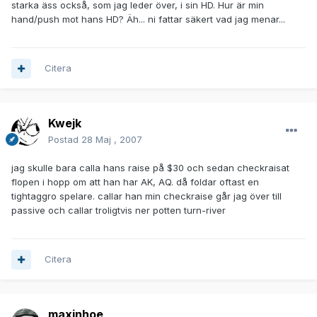
starka äss också, som jag leder över, i sin HD. Hur är min
hand/push mot hans HD? Äh... ni fattar säkert vad jag menar...
Citera
Kwejk
Postad
28 Maj , 2007
jag skulle bara calla hans raise på $30 och sedan checkraisat
flopen i hopp om att han har AK, AQ. då foldar oftast en
tightaggro spelare. callar han min checkraise går jag över till
passive och callar troligtvis ner potten turn-river
Citera
maxinhoe