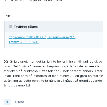
och vi har en dunk på 10l, alt 40+20*8...
Edit:
Trolldeg säger:
http://www.maths.lth.se/query/answers/q97-
1.html#970219181248
Där är ju svaret, men det tar ju inte heller hänsyn till vad jag skrev
ovan. Det *måste* finnas en begränsning i detta talet avseende
storleken på dunkarna. Detta talet är ju helt befängt annars. Total
idioti. Tänk bara på extremfallet med dunk= 0 l. Att göra en stor fin
uträkning av detta och inte ta hänsyn till något så grundläggande
är ju... osannolikt?
Citera