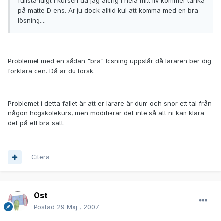
fullständigt i kursen då jag aldrig i hela mitt liv kommer tänka
på matte D ens. Är ju dock alltid kul att komma med en bra
lösning....
Problemet med en sådan "bra" lösning uppstår då läraren ber dig
förklara den. Då är du torsk.
Problemet i detta fallet är att er lärare är dum och snor ett tal från
någon högskolekurs, men modifierar det inte så att ni kan klara
det på ett bra sätt.
Citera
Ost
Postad
29 Maj , 2007