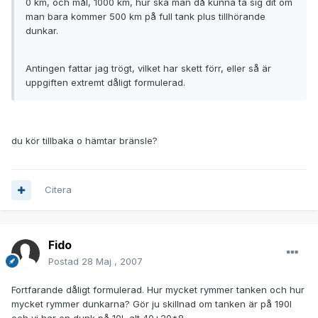
0 km, och mål, 1000 km, hur ska man då kunna ta sig dit om
man bara kommer 500 km på full tank plus tillhörande
dunkar.
Antingen fattar jag trögt, vilket har skett förr, eller så är
uppgiften extremt dåligt formulerad.
du kör tillbaka o hämtar bränsle?
Citera
Fido
Postad
28 Maj , 2007
Fortfarande dåligt formulerad. Hur mycket rymmer tanken och hur
mycket rymmer dunkarna? Gör ju skillnad om tanken är på 190l