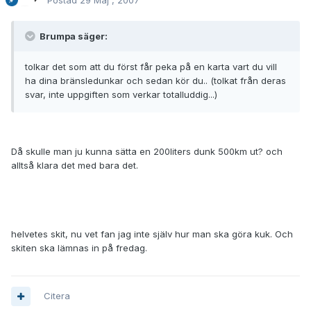
Postad
29 Maj , 2007
Brumpa säger:
tolkar det som att du först får peka på en karta vart du vill
ha dina bränsledunkar och sedan kör du.. (tolkat från deras
svar, inte uppgiften som verkar totalluddig...)
Då skulle man ju kunna sätta en 200liters dunk 500km ut? och
alltså klara det med bara det.
helvetes skit, nu vet fan jag inte själv hur man ska göra kuk. Och
skiten ska lämnas in på fredag.
Citera