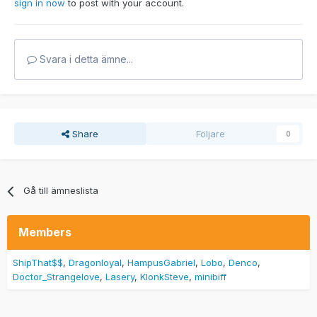
sign in now
to post with your account.
Svara i detta ämne...
Share
Följare
0
Gå till ämneslista
Members
ShipThat$$
Dragonloyal
HampusGabriel
Lobo
Denco
Doctor_Strangelove
Lasery
KlonkSteve
minibiff