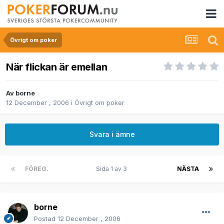
Övrigt om poker
När flickan är emellan
Av
borne
12 December , 2006
i
Övrigt om poker
Svara i ämne
FÖREG.
Sida 1 av 3
NÄSTA
borne
Postad
12 December , 2006