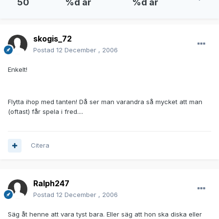
50
%d år
%d år
skogis_72
Postad
12 December , 2006
Enkelt!
Flytta ihop med tanten! Då ser man varandra så mycket att man
(oftast) får spela i fred....
Citera
Ralph247
Postad
12 December , 2006
Säg åt henne att vara tyst bara. Eller säg att hon ska diska eller