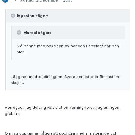
Postad
12 December , 2006
Myssion säger:
Marcel säger:
Slå henne med baksidan av handen i ansiktet när hon
stör...
Lägg ner med idiotinläggen. Svara seriöst eller åtminstone
skojigt.
Herregud.. jag delar givetvis ut en varning först.. jag är ingen
grobian.
Om jag uppmanar någon att upphöra med sin störande och