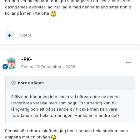
bruden vet att jag lirar tours på söndagar så då ses vi inte... sen
cashgames avbryter jag när jag e med henne ibland sitter hon o
kollar på men inte ofta
Citera
-PK-
Postad
12 December , 2006
borne säger:
Självklart börjar jag inte spela vid närvarande av denna
underbara varelse men som sagt. En turnering kan bli
långvarig och ett påhälsande av flickvännen kan vara
förödande för hela turneringen. Hur löser ni andra det?
Senast så trebarrelbluffade jag bort i princip hela stacken som
chipetta mot chiptvåan