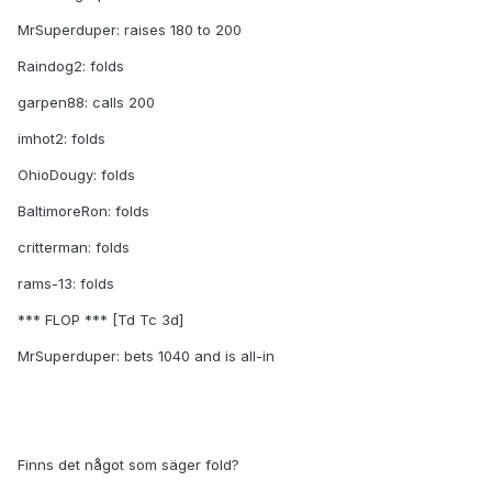
MrSuperduper: raises 180 to 200
Raindog2: folds
garpen88: calls 200
imhot2: folds
OhioDougy: folds
BaltimoreRon: folds
critterman: folds
rams-13: folds
*** FLOP *** [Td Tc 3d]
MrSuperduper: bets 1040 and is all-in
Finns det något som säger fold?