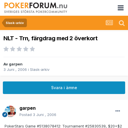
Slask-arkiv
NLT - Trn, färgdrag med 2 överkort
Av
garpen
3 Juni , 2006
i
Slask-arkiv
Svara i ämne
garpen
Postad
3 Juni , 2006
PokerStars Game #5138078412: Tournament #25830539, $20+$2