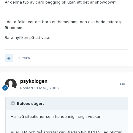
Är denna typ av card begging ok utan att det är showdown?
I detta fallet var det bara ett homegame och alla hade jätteroligt
åt honom.
Bara nyfiken på att veta.
Citera
psykologen
Postad
31 Maj , 2006
Baloos säger:
Har två situationer som hände mig i sng i veckan.
Vi är ITM och två storstackar. Brädan typ 9T2T5, jag bluffar