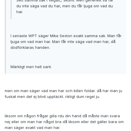
Sett samma sak i Vegas,, skumt. Men generellt så får
du inte säga vad du har, men du får ljuga om vad du
har.
I senaste WPT säger Mike Sexton exakt samma sak. Man får
ljuga om vad man har. Man får inte säga vad man har, då
dödförklaras handen.
Märkligt men helt sant.
men om man säger vad man har och killen foldar. då har man ju
fuskat men det ej blivit upptäckt. riktigt dum regel ju.
liksom om någon frågar gilla rdu din hand då måste man svara
nej eller om man har något bra då liksom eller det gäller bara om
man säger exakt vad man har.