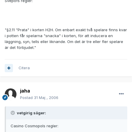
Svepofs regler:
"§2.11 "Prata" i korten H2H. Om enbart exakt två spelare finns kvar
i potten får spelarna "snacka" i korten, för att inducera en
läggning, syn, tells eller liknande. Om det är tre eller fler spelare
är det förbjudet."
Citera
jaha
Postad
31 Maj , 2006
vetgirig säger:
Casino Cosmopols regler: