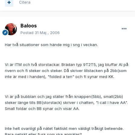
Citera
Baloos
Postad
31 Maj , 2006
Har två situationer som hände mig i sng i veckan.
Vi är ITM och två storstackar. Brädan typ 9T2T5, jag bluffar AI på
rivern och fi steker och steker. Då skriver lillstacken på 2bb(som
inte är med i handen), "folded a ten" och fi synar med KK.
Vi är på bubblan och jag ställer från knappen(5bb), small(2bb)
steker länge tills BB(storstack) skriver i chatten, "I call I have AA".
Small foldar och BB synar och visar AA.
Inte helt ovanligt på nätet faktiskt men väldigt tråkigt beteende.
Bara oetiskt eller fusk som ska anmälas?