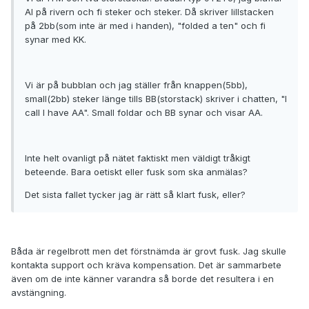
AI på rivern och fi steker och steker. Då skriver lillstacken
på 2bb(som inte är med i handen), "folded a ten" och fi
synar med KK.
Vi är på bubblan och jag ställer från knappen(5bb),
small(2bb) steker länge tills BB(storstack) skriver i chatten, "I
call I have AA". Small foldar och BB synar och visar AA.
Inte helt ovanligt på nätet faktiskt men väldigt tråkigt
beteende. Bara oetiskt eller fusk som ska anmälas?
Det sista fallet tycker jag är rätt så klart fusk, eller?
Båda är regelbrott men det förstnämda är grovt fusk. Jag skulle
kontakta support och kräva kompensation. Det är sammarbete
även om de inte känner varandra så borde det resultera i en
avstängning.