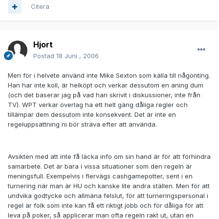
Citera
Hjort
Postad
18 Juni , 2006
Men för i helvete använd inte Mike Sexton som källa till någonting.
Han har inte koll, är helköpt och verkar dessutom en aning dum
(och det baserar jag på vad han skrivit i diskussioner, inte från
TV). WPT verkar överlag ha ett helt gäng dåliga regler och
tillämpar dem dessutom inte konsekvent. Det är inte en
regeluppsättning ni bör sträva efter att använda.
Avsikten med att inte få läcka info om sin hand är för att förhindra
samarbete. Det är bara i vissa situationer som den regeln är
meningsfull. Exempelvis i flervägs cashgamepotter, sent i en
turnering när man är HU och kanske lite andra ställen. Men för att
undvika godtycke och allmäna felslut, för att turneringspersonal i
regel är folk som inte kan få ett riktigt jobb och för dåliga för att
leva på poker, så applicerar man ofta regeln rakt ut, utan en