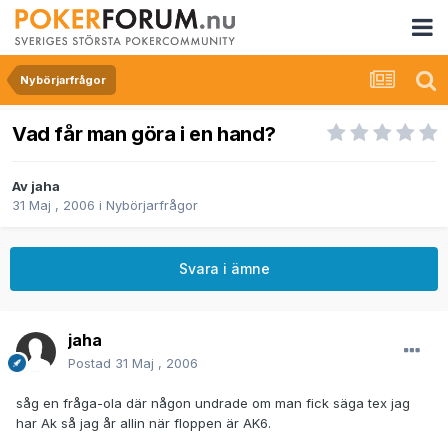
Nybörjarfrågor
Vad får man göra i en hand?
Av
jaha
31 Maj , 2006
i
Nybörjarfrågor
Svara i ämne
jaha
Postad
31 Maj , 2006
såg en fråga-ola där någon undrade om man fick säga tex jag
har Ak så jag år allin när floppen är AK6.