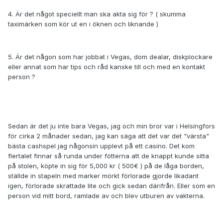
4. Är det något speciellt man ska akta sig för ? ( skumma
taximärken som kör ut en i öknen och liknande )
5. Är det någon som har jobbat i Vegas, dom dealar, diskplockare
eller annat som har tips och råd kanske till och med en kontakt
person ?
Sedan är det ju inte bara Vegas, jag och min bror var i Helsingfors
för cirka 2 månader sedan, jag kan säga att det var det "värsta"
bästa cashspel jag någonsin upplevt på ett casino. Det kom
flertalet finnar så runda under fötterna att de knappt kunde sitta
på stolen, köpte in sig för 5,000 kr ( 500€ ) på de låga borden,
ställde in stapeln med marker mörkt förlorade gjorde likadant
igen, förlorade skrattade lite och gick sedan därifrån. Eller som en
person vid mitt bord, ramlade av och blev utburen av vakterna.