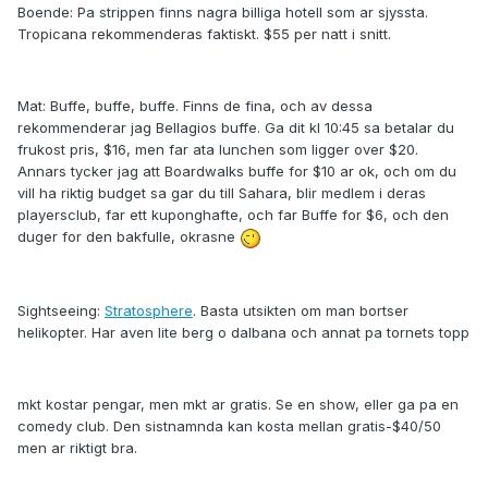
Boende: Pa strippen finns nagra billiga hotell som ar sjyssta.
Tropicana rekommenderas faktiskt. $55 per natt i snitt.
Mat: Buffe, buffe, buffe. Finns de fina, och av dessa
rekommenderar jag Bellagios buffe. Ga dit kl 10:45 sa betalar du
frukost pris, $16, men far ata lunchen som ligger over $20.
Annars tycker jag att Boardwalks buffe for $10 ar ok, och om du
vill ha riktig budget sa gar du till Sahara, blir medlem i deras
playersclub, far ett kuponghafte, och far Buffe for $6, och den
duger for den bakfulle, okrasne
Sightseeing:
Stratosphere
. Basta utsikten om man bortser
helikopter. Har aven lite berg o dalbana och annat pa tornets topp
mkt kostar pengar, men mkt ar gratis. Se en show, eller ga pa en
comedy club. Den sistnamnda kan kosta mellan gratis-$40/50
men ar riktigt bra.