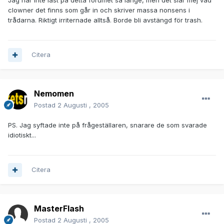
Jag har inte läst på detta forumet så länge, men det slår mej vad
clowner det finns som går in och skriver massa nonsens i
trådarna. Riktigt irriternade alltså. Borde bli avstängd för trash.
Citera
Nemomen
Postad
2 Augusti , 2005
PS. Jag syftade inte på frågeställaren, snarare de som svarade
idiotiskt...
Citera
MasterFlash
Postad
2 Augusti , 2005