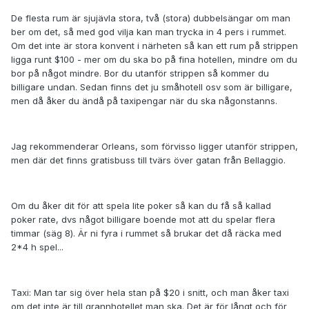
De flesta rum är sjujävla stora, två (stora) dubbelsängar om man
ber om det, så med god vilja kan man trycka in 4 pers i rummet.
Om det inte är stora konvent i närheten så kan ett rum på strippen
ligga runt $100 - mer om du ska bo på fina hotellen, mindre om du
bor på något mindre. Bor du utanför strippen så kommer du
billigare undan. Sedan finns det ju småhotell osv som är billigare,
men då åker du ändå på taxipengar när du ska någonstanns.
Jag rekommenderar Orleans, som förvisso ligger utanför strippen,
men där det finns gratisbuss till tvärs över gatan från Bellaggio.
Om du åker dit för att spela lite poker så kan du få så kallad
poker rate, dvs något billigare boende mot att du spelar flera
timmar (säg 8). Är ni fyra i rummet så brukar det då räcka med
2*4 h spel...
Taxi: Man tar sig över hela stan på $20 i snitt, och man åker taxi
om det inte är till grannhotellet man ska. Det är för långt och för