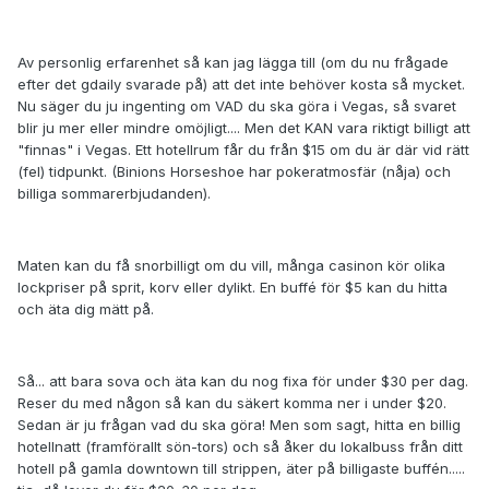
Av personlig erfarenhet så kan jag lägga till (om du nu frågade
efter det gdaily svarade på) att det inte behöver kosta så mycket.
Nu säger du ju ingenting om VAD du ska göra i Vegas, så svaret
blir ju mer eller mindre omöjligt.... Men det KAN vara riktigt billigt att
"finnas" i Vegas. Ett hotellrum får du från $15 om du är där vid rätt
(fel) tidpunkt. (Binions Horseshoe har pokeratmosfär (nåja) och
billiga sommarerbjudanden).
Maten kan du få snorbilligt om du vill, många casinon kör olika
lockpriser på sprit, korv eller dylikt. En buffé för $5 kan du hitta
och äta dig mätt på.
Så... att bara sova och äta kan du nog fixa för under $30 per dag.
Reser du med någon så kan du säkert komma ner i under $20.
Sedan är ju frågan vad du ska göra! Men som sagt, hitta en billig
hotellnatt (framförallt sön-tors) och så åker du lokalbuss från ditt
hotell på gamla downtown till strippen, äter på billigaste buffén.....