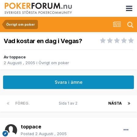
Övrigt om poker
Vad kostar en dag i Vegas?
Av
toppace
2 Augusti , 2005
i
Övrigt om poker
Svara i ämne
FÖREG.
Sida 1 av 2
NÄSTA
toppace
Postad
2 Augusti , 2005