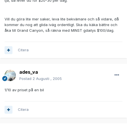
tja, då lever du för $20-30 per dag.
Vill du göra lite mer saker, leva lite bekvämare och så vidare, då
kommer du nog att glida iväg ordentligt. Ska du käka bättre och
åka till Grand Canyon, så räkna med MINST gdailys $100/dag.
Citera
ades_va
Postad
2 Augusti , 2005
1/10 av priset på en bil
Citera