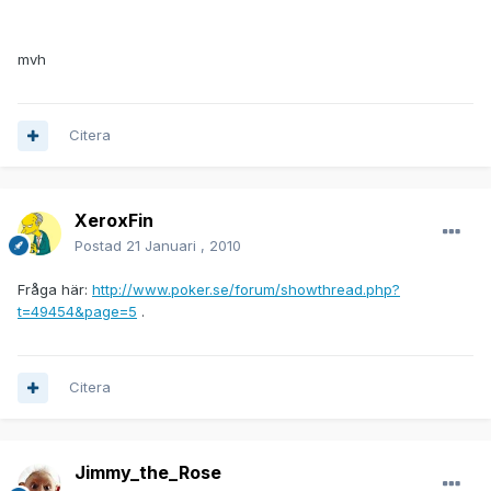
mvh
Citera
XeroxFin
Postad
21 Januari , 2010
Fråga här:
http://www.poker.se/forum/showthread.php?
t=49454&page=5
.
Citera
Jimmy_the_Rose