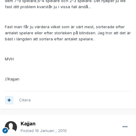
dem 7-9 spelare,6-4 spelare och 2-3 spelare. Det hjälper ju lite
fast ditt problem kvarstår ju i vissa fall ändå...
Fast man får ju värdera vilket som är värt mest, sorterade efter
antalet spelare eller efter storleken på blindsen. Jag tror att det är
bäst i längden att sortera efter antalet spelare..
MVH
//Kajjan
Citera
Kajjan
Postad
16 Januari , 2010