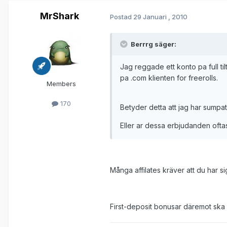
MrShark
Postad
29 Januari , 2010
Berrrg säger:
Jag reggade ett konto pa full t
pa .com klienten for freerolls.
Members
170
Betyder detta att jag har sumpa
Eller ar dessa erbjudanden oftast
Många affilates kräver att du har si
First-deposit bonusar däremot ska 