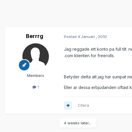
Berrrg
Postad
4 Januari , 2010
Jag reggade ett konto pa full tilt
.com klienten for freerolls.
Members
Betyder detta att jag har sumpat m
1
Eller ar dessa erbjudanden oftast kn
Citera
4 weeks later...