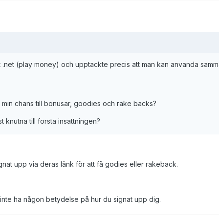
ilt .net (play money) och upptackte precis att man kan anvanda sam
t min chans till bonusar, goodies och rake backs?
 knutna till forsta insattningen?
gnat upp via deras länk för att få godies eller rakeback.
inte ha någon betydelse på hur du signat upp dig.