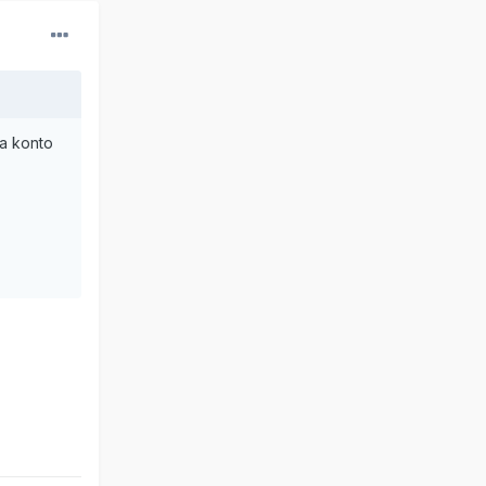
ma konto