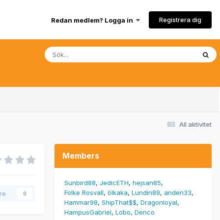
Registrera dig
Redan medlem? Logga in
All aktivitet
Members
Sunbird88
JedicETH
hejsan85
Folke Rosvall
ölkaka
Lundin89
anden33
are
0
Hammar98
ShipThat$$
Dragonloyal
HampusGabriel
Lobo
Denco