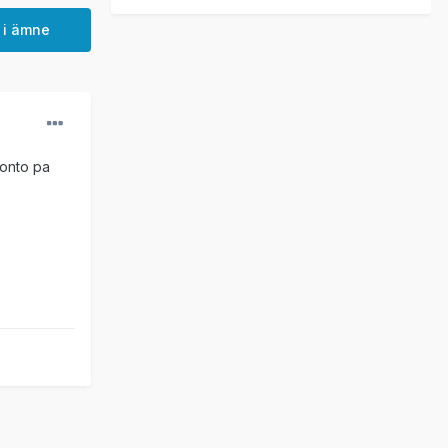
 i ämne
konto pa