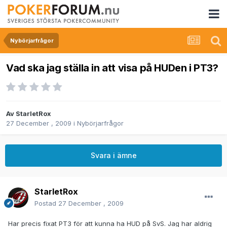
Nybörjarfrågor
Vad ska jag ställa in att visa på HUDen i PT3?
Av
StarletRox
27 December , 2009
i
Nybörjarfrågor
Svara i ämne
StarletRox
Postad
27 December , 2009
Har precis fixat PT3 för att kunna ha HUD på SvS. Jag har aldrig