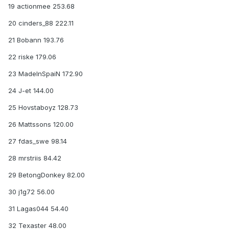
19 actionmee 253.68
20 cinders_88 222.11
21 Bobann 193.76
22 riske 179.06
23 MadeInSpaiN 172.90
24 J-et 144.00
25 Hovstaboyz 128.73
26 Mattssons 120.00
27 fdas_swe 98.14
28 mrstriis 84.42
29 BetongDonkey 82.00
30 j1g72 56.00
31 Lagas044 54.40
32 Texaster 48.00