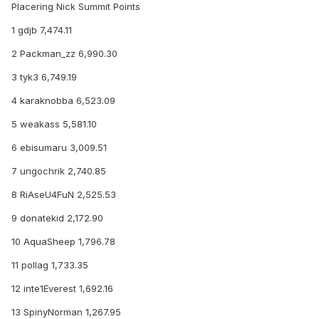
Placering Nick Summit Points
1 gdjb 7,474.11
2 Packman_zz 6,990.30
3 tyk3 6,749.19
4 karaknobba 6,523.09
5 weakass 5,581.10
6 ebisumaru 3,009.51
7 ungochrik 2,740.85
8 RiAseU4FuN 2,525.53
9 donatekid 2,172.90
10 AquaSheep 1,796.78
11 pollag 1,733.35
12 inte1Everest 1,692.16
13 SpinyNorman 1,267.95