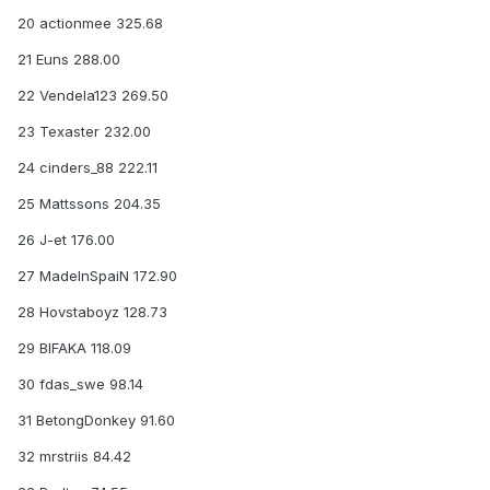
20 actionmee 325.68
21 Euns 288.00
22 Vendela123 269.50
23 Texaster 232.00
24 cinders_88 222.11
25 Mattssons 204.35
26 J-et 176.00
27 MadeInSpaiN 172.90
28 Hovstaboyz 128.73
29 BIFAKA 118.09
30 fdas_swe 98.14
31 BetongDonkey 91.60
32 mrstriis 84.42