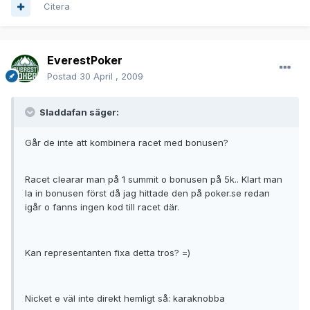
Citera
EverestPoker
Postad
30 April , 2009
Sladdafan säger:
Går de inte att kombinera racet med bonusen?
Racet clearar man på 1 summit o bonusen på 5k.. Klart man
la in bonusen först då jag hittade den på poker.se redan
igår o fanns ingen kod till racet där.
Kan representanten fixa detta tros? =)
Nicket e väl inte direkt hemligt så: karaknobba