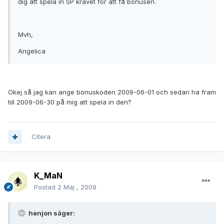
dig att spela in SP kravet för att få bonusen.
Mvh,
Angelica
Okej så jag kan ange bonuskoden 2009-06-01 och sedan ha fram
till 2009-06-30 på mig att spela in den?
Citera
K_MaN
Postad
2 Maj , 2009
henjon säger: