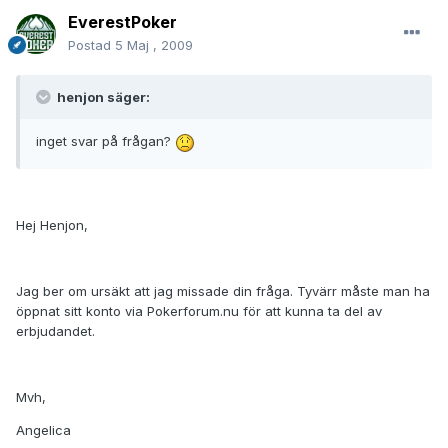
EverestPoker
Postad
5 Maj , 2009
henjon säger:
inget svar på frågan?
Hej Henjon,
Jag ber om ursäkt att jag missade din fråga. Tyvärr måste man ha
öppnat sitt konto via Pokerforum.nu för att kunna ta del av
erbjudandet.
Mvh,
Angelica