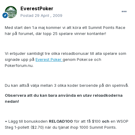
EverestPoker
Postad
29 April , 2009
Med start den 1:a maj kommer vi att köra ett Summit Points Race
här på forumet, där topp 25 spelare vinner kontanter!
Vi erbjuder samtidigt tre olika reloadbonusar till alla spelare som
signade upp på
Everest Poker
genom Poker.se och
Pokerforum.nu.
Du kan alltså välja mellan 3 olika koder beroende på din spelnivå.
Observera att du kan bara använda en utav reloadkoderna
nedan!
• Lägg till bonuskoden
RELOAD100
för att få $100
och
en WSOP
Steg 1-pollett ($2.70) när du tjänat ihop 1000 Summit Points.