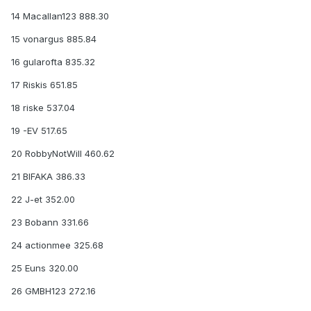
14 Macallan123 888.30
15 vonargus 885.84
16 gularofta 835.32
17 Riskis 651.85
18 riske 537.04
19 -EV 517.65
20 RobbyNotWill 460.62
21 BIFAKA 386.33
22 J-et 352.00
23 Bobann 331.66
24 actionmee 325.68
25 Euns 320.00
26 GMBH123 272.16