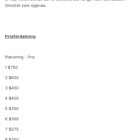
fönstret som öppnas.
Prisfördelning
Placering - Pris
1 $750
2 $600
3 $450
4 $400
5 $350
6 $300
7 $275
8 $250