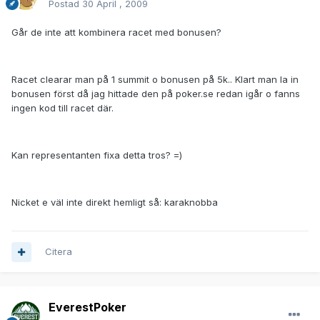
Postad
30 April , 2009
Går de inte att kombinera racet med bonusen?
Racet clearar man på 1 summit o bonusen på 5k.. Klart man la in
bonusen först då jag hittade den på poker.se redan igår o fanns
ingen kod till racet där.
Kan representanten fixa detta tros? =)
Nicket e väl inte direkt hemligt så: karaknobba
Citera
EverestPoker