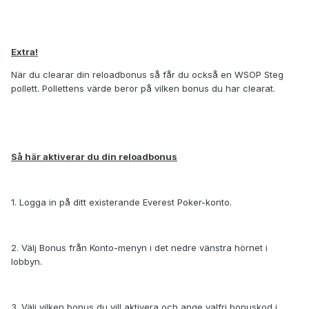
Extra!
När du clearar din reloadbonus så får du också en WSOP Steg
pollett. Pollettens värde beror på vilken bonus du har clearat.
Så här aktiverar du din reloadbonus
1. Logga in på ditt existerande Everest Poker-konto.
2. Välj Bonus från Konto-menyn i det nedre vänstra hörnet i
lobbyn.
3. Välj vilken bonus du vill aktivera och ange valfri bonuskod i