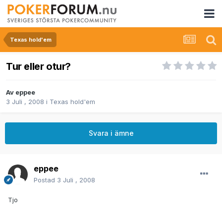
Texas hold'em
Tur eller otur?
Av
eppee
3 Juli , 2008
i
Texas hold'em
Svara i ämne
eppee
Postad
3 Juli , 2008
Tjo