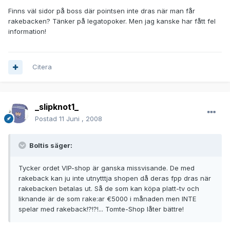
Finns väl sidor på boss där pointsen inte dras när man får
rakebacken? Tänker på legatopoker. Men jag kanske har fått fel
information!
Citera
_slipknot1_
Postad
11 Juni , 2008
Boltis säger:
Tycker ordet VIP-shop är ganska missvisande. De med
rakeback kan ju inte utnytttja shopen då deras fpp dras när
rakebacken betalas ut. Så de som kan köpa platt-tv och
liknande är de som rake:ar €5000 i månaden men INTE
spelar med rakeback!?!?!... Tomte-Shop låter bättre!