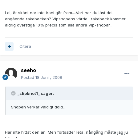
Lol, är skönt när inte ironi går fram....Vart har du läst det
angåenda rakebacken? Vipshopens värde i rakeback kommer
aldrig överstiga 10% precis som alla andra Vip-shopar...
Citera
seeho
Postad
18 Juni , 2008
_slipknot1_ säger:
Shopen verkar väldigt dold...
Har inte hittat den än. Men fortsätter leta, nångång måste jag ju