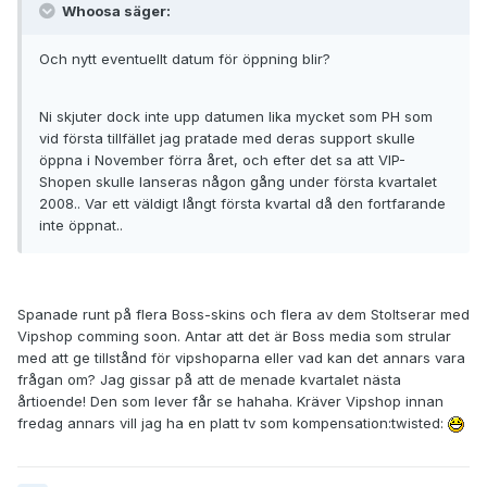
Whoosa säger:
Och nytt eventuellt datum för öppning blir?
Ni skjuter dock inte upp datumen lika mycket som PH som
vid första tillfället jag pratade med deras support skulle
öppna i November förra året, och efter det sa att VIP-
Shopen skulle lanseras någon gång under första kvartalet
2008.. Var ett väldigt långt första kvartal då den fortfarande
inte öppnat..
Spanade runt på flera Boss-skins och flera av dem Stoltserar med
Vipshop comming soon. Antar att det är Boss media som strular
med att ge tillstånd för vipshoparna eller vad kan det annars vara
frågan om? Jag gissar på att de menade kvartalet nästa
årtioende! Den som lever får se hahaha. Kräver Vipshop innan
fredag annars vill jag ha en platt tv som kompensation:twisted: