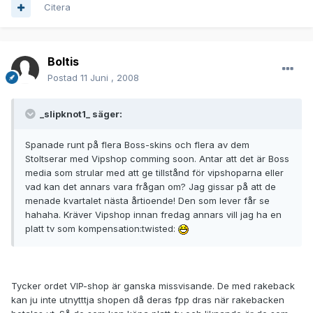
Citera
Boltis
Postad
11 Juni , 2008
_slipknot1_ säger:
Spanade runt på flera Boss-skins och flera av dem
Stoltserar med Vipshop comming soon. Antar att det är Boss
media som strular med att ge tillstånd för vipshoparna eller
vad kan det annars vara frågan om? Jag gissar på att de
menade kvartalet nästa årtioende! Den som lever får se
hahaha. Kräver Vipshop innan fredag annars vill jag ha en
platt tv som kompensation:twisted:
Tycker ordet VIP-shop är ganska missvisande. De med rakeback
kan ju inte utnytttja shopen då deras fpp dras när rakebacken