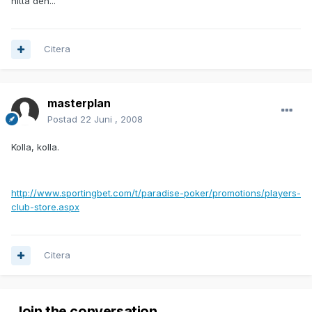
hitta den...
Citera
masterplan
Postad
22 Juni , 2008
Kolla, kolla.
http://www.sportingbet.com/t/paradise-poker/promotions/players-
club-store.aspx
Citera
Join the conversation