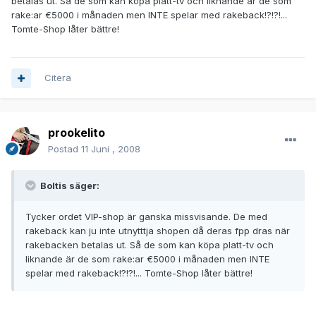
betalas ut. Så de som kan köpa platt-tv och liknande är de som
rake:ar €5000 i månaden men INTE spelar med rakeback!?!?!...
Tomte-Shop låter bättre!
Citera
prookelito
Postad
11 Juni , 2008
Boltis säger:
Tycker ordet VIP-shop är ganska missvisande. De med
rakeback kan ju inte utnytttja shopen då deras fpp dras när
rakebacken betalas ut. Så de som kan köpa platt-tv och
liknande är de som rake:ar €5000 i månaden men INTE
spelar med rakeback!?!?!... Tomte-Shop låter bättre!