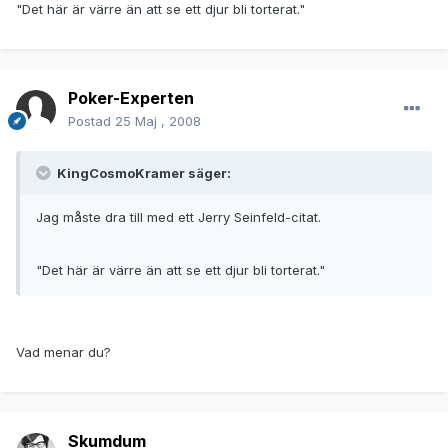
"Det här är värre än att se ett djur bli torterat."
Poker-Experten
Postad
25 Maj , 2008
KingCosmoKramer säger:
Jag måste dra till med ett Jerry Seinfeld-citat.
"Det här är värre än att se ett djur bli torterat."
Vad menar du?
Skumdum