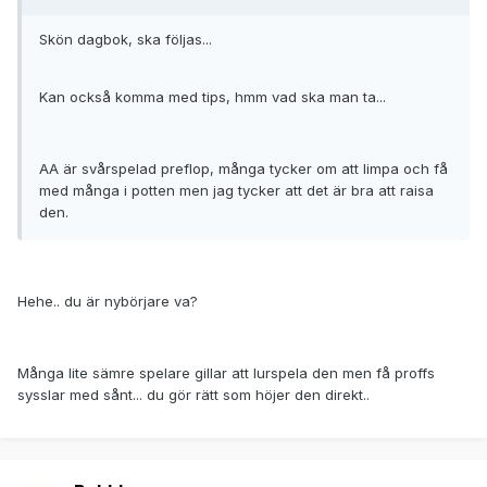
Skön dagbok, ska följas...
Kan också komma med tips, hmm vad ska man ta...
AA är svårspelad preflop, många tycker om att limpa och få
med många i potten men jag tycker att det är bra att raisa
den.
Hehe.. du är nybörjare va?
Många lite sämre spelare gillar att lurspela den men få proffs
sysslar med sånt... du gör rätt som höjer den direkt..