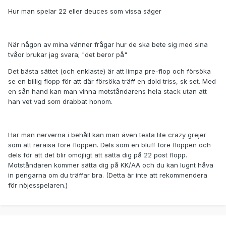
Hur man spelar 22 eller deuces som vissa säger
När någon av mina vänner frågar hur de ska bete sig med sina
tvåor brukar jag svara; "det beror på"
Det bästa sättet (och enklaste) är att limpa pre-flop och försöka
se en billig flopp för att där försöka träff en dold triss, sk set. Med
en sån hand kan man vinna motståndarens hela stack utan att
han vet vad som drabbat honom.
Har man nerverna i behåll kan man även testa lite crazy grejer
som att reraisa före floppen. Dels som en bluff före floppen och
dels för att det blir omöjligt att sätta dig på 22 post flopp.
Motståndaren kommer sätta dig på KK/AA och du kan lugnt håva
in pengarna om du träffar bra. (Detta är inte att rekommendera
för nöjesspelaren.)