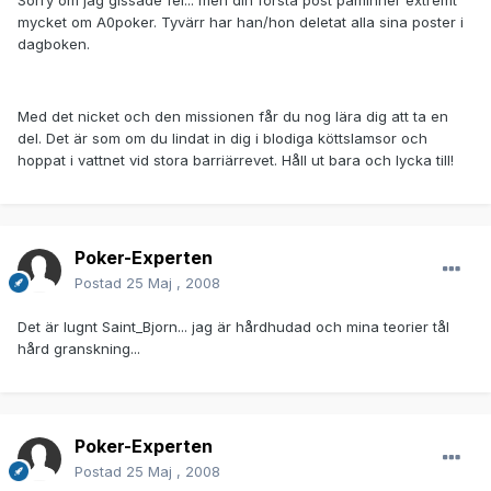
Sorry om jag gissade fel... men din första post påminner extremt
mycket om A0poker. Tyvärr har han/hon deletat alla sina poster i
dagboken.
Med det nicket och den missionen får du nog lära dig att ta en
del. Det är som om du lindat in dig i blodiga köttslamsor och
hoppat i vattnet vid stora barriärrevet. Håll ut bara och lycka till!
Poker-Experten
Postad
25 Maj , 2008
Det är lugnt Saint_Bjorn... jag är hårdhudad och mina teorier tål
hård granskning...
Poker-Experten
Postad
25 Maj , 2008