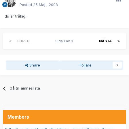
Postad
25 Maj , 2008
du är tråkig.
FÖREG.
Sida 1 av 3
NÄSTA
Share
Följare
2
Gå till ämneslista
Members