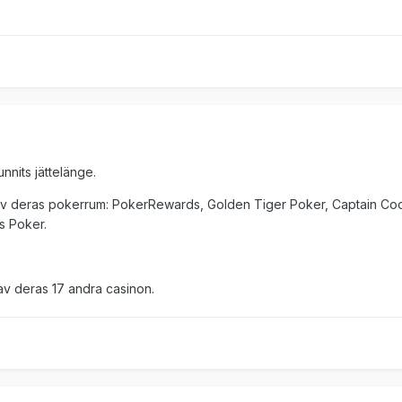
unnits jättelänge.
lera av deras pokerrum: PokerRewards, Golden Tiger Poker, Captain Co
es Poker.
ra av deras 17 andra casinon.