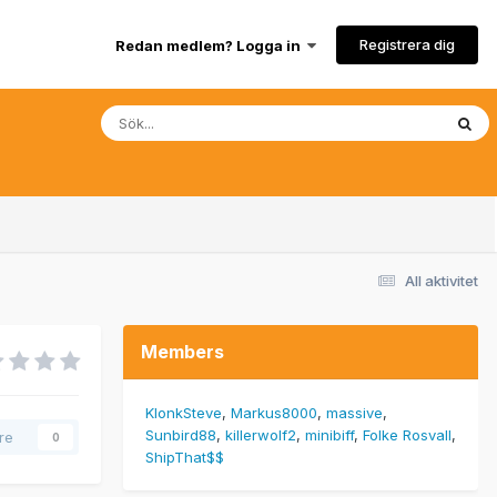
Registrera dig
Redan medlem? Logga in
All aktivitet
Members
KlonkSteve
Markus8000
massive
Sunbird88
killerwolf2
minibiff
Folke Rosvall
are
0
ShipThat$$