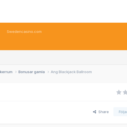
Swedencasino.com
okerrum
Bonusar gamla
Ang Blackjack Ballroom
Share
Följ