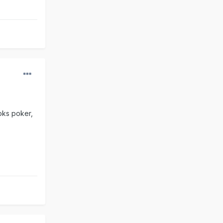
oks poker,