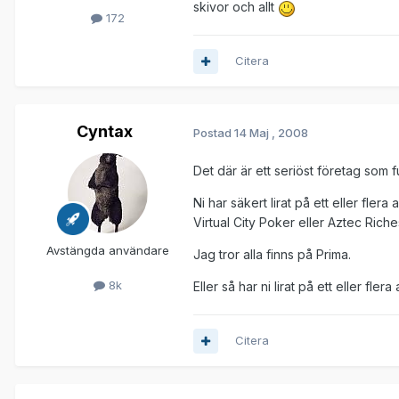
skivor och allt
172
Citera
Cyntax
Postad
14 Maj , 2008
Det där är ett seriöst företag som f
Ni har säkert lirat på ett eller f
Virtual City Poker eller Aztec Rich
Avstängda användare
Jag tror alla finns på Prima.
8k
Eller så har ni lirat på ett eller fle
Citera