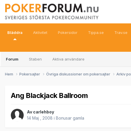
Bläddra
Aktivitet
Pokersidor
Tippa.se
Trav.se
Forum
Staben
Aktiva användare
Hem
Pokersajter
Övriga diskussioner om pokersajter
Arkiv p
Ang Blackjack Ballroom
Av
carlehboy
14 Maj , 2008
i
Bonusar gamla