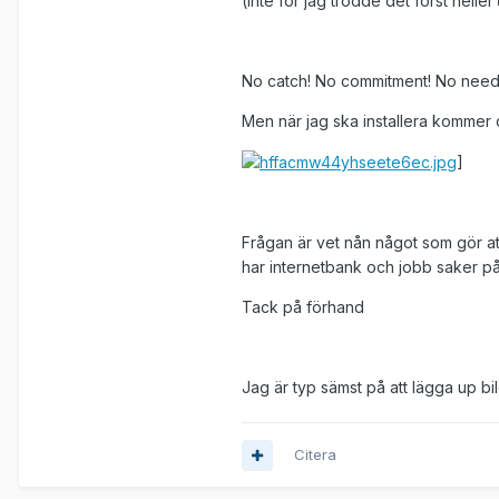
(inte för jag trodde det först heller
No catch! No commitment! No need to
Men när jag ska installera kommer 
]
Frågan är vet nån något som gör att 
har internetbank och jobb saker p
Tack på förhand
Jag är typ sämst på att lägga up bi
Citera