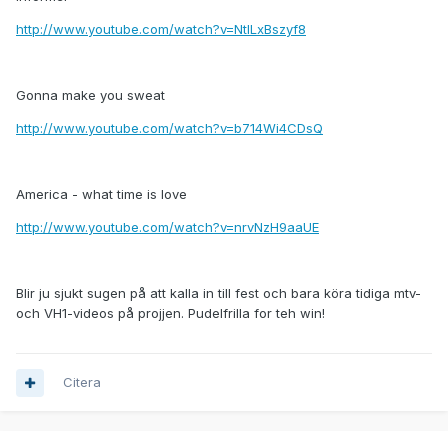
http://www.youtube.com/watch?v=NtILxBszyf8
Gonna make you sweat
http://www.youtube.com/watch?v=b714Wi4CDsQ
America - what time is love
http://www.youtube.com/watch?v=nrvNzH9aaUE
Blir ju sjukt sugen på att kalla in till fest och bara köra tidiga mtv-
och VH1-videos på projjen. Pudelfrilla for teh win!
Citera