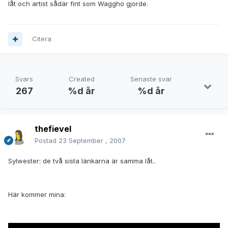
låt och artist sådär fint som Waggho gjorde.
Citera
Svars
Created
Senaste svar
267
%d år
%d år
thefievel
Postad
23 September , 2007
Sylwester: de två sista länkarna är samma låt..
Här kommer mina: