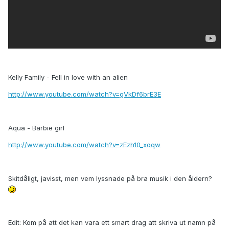
Kelly Family - Fell in love with an alien
http://www.youtube.com/watch?v=gVkDf6brE3E
Aqua - Barbie girl
http://www.youtube.com/watch?v=zEzh10_xoqw
Skitdåligt, javisst, men vem lyssnade på bra musik i den åldern?
Edit: Kom på att det kan vara ett smart drag att skriva ut namn på