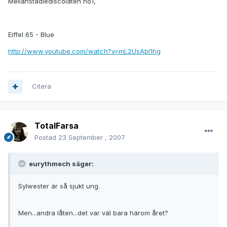
Mellanstadiediscolåten no1,
Eiffel 65 - Blue
http://www.youtube.com/watch?v=mL2UsAbI1hg
Citera
TotalFarsa
Postad
23 September , 2007
eurythmech säger:
Sylwester är så sjukt ung.
Men...andra låten...det var väl bara härom året?