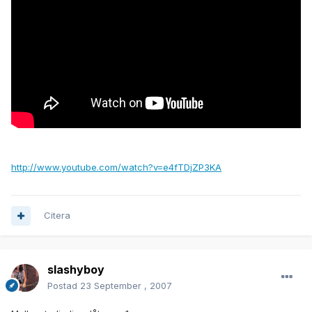
http://www.youtube.com/watch?v=e4fTDjZP3KA
Citera
slashyboy
Postad
23 September , 2007