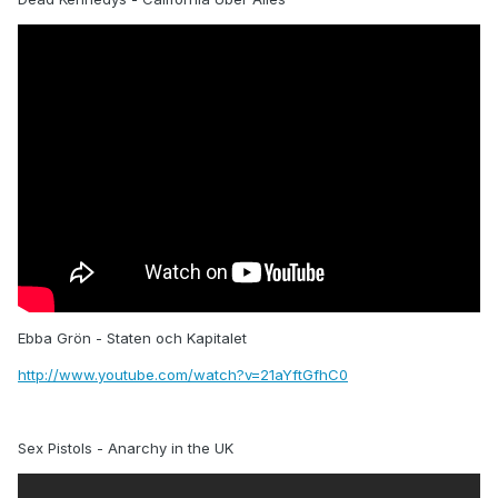
Ebba Grön - Staten och Kapitalet
http://www.youtube.com/watch?v=21aYftGfhC0
Sex Pistols - Anarchy in the UK