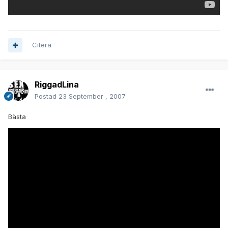
Citera
RiggadLina
Postad
23 September , 2007
Bästa