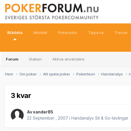
Bläddra
Aktivitet
Pokersidor
Tippa.se
Trav.se
Forum
Staben
Aktiva användare
Hem
Om poker
Att spela poker
Pokerteori
Handanalys
H
3 kvar
Av
xander85
22 September , 2007
i
Handanalys Sit & Go-tävlingar