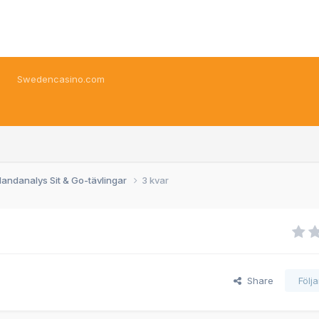
Swedencasino.com
andanalys Sit & Go-tävlingar
3 kvar
Share
Följ