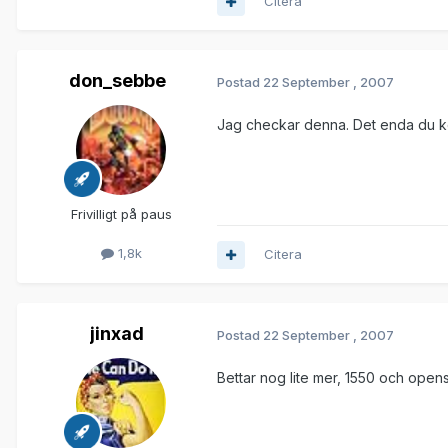
Citera
don_sebbe
Postad
22 September , 2007
Jag checkar denna. Det enda du ko
Frivilligt på paus
1,8k
Citera
jinxad
Postad
22 September , 2007
Bettar nog lite mer, 1550 och opens