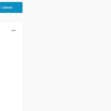
 i ämne