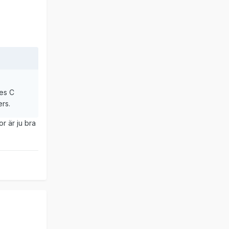
ves C
ers.
or är ju bra