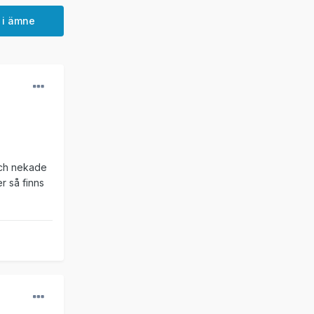
 i ämne
och nekade
r så finns