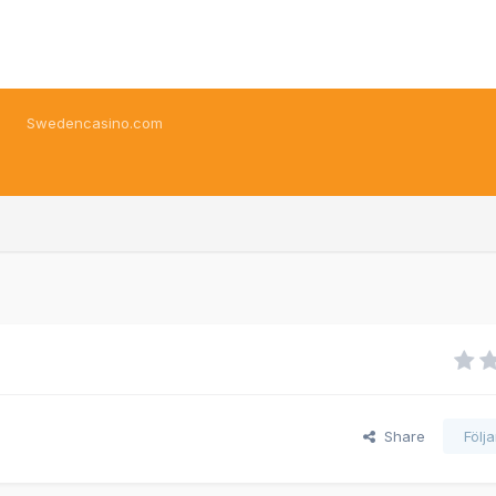
Swedencasino.com
Share
Följ