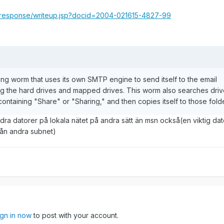
y_response/writeup.jsp?docid=2004-021615-4827-99
g worm that uses its own SMTP engine to send itself to the email
ng the hard drives and mapped drives. This worm also searches dri
ontaining "Share" or "Sharing," and then copies itself to those fold
andra datorer på lokala nätet på andra sätt än msn också(en viktig dat
rån andra subnet)
ign in now
to post with your account.