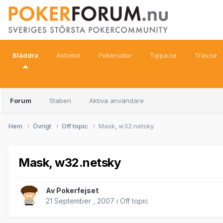
Bläddra
Aktivitet
Pokersidor
Tippa.se
Trav.se
Forum
Staben
Aktiva användare
Hem
Övrigt
Off topic
Mask, w32.netsky
Mask, w32.netsky
Av
Pokerfejset
21 September , 2007
i
Off topic