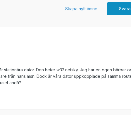
Skapa nytt ämne
Svara
år stationära dator. Den heter w32.netsky. Jag har en egen bärbar 
idare från hans msn. Dock är våra dator uppkopplade på samma route
iruset ändå?