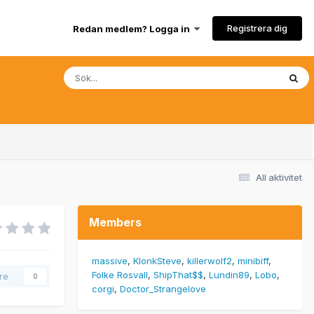
Registrera dig
Redan medlem? Logga in
All aktivitet
Members
massive
KlonkSteve
killerwolf2
minibiff
Folke Rosvall
ShipThat$$
Lundin89
Lobo
are
0
corgi
Doctor_Strangelove