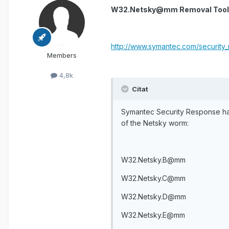
W32.Netsky@mm Removal Tool
http://www.symantec.com/security
Members
4,8k
Citat
Symantec Security Response has 
of the Netsky worm:
W32.Netsky.B@mm
W32.Netsky.C@mm
W32.Netsky.D@mm
W32.Netsky.E@mm