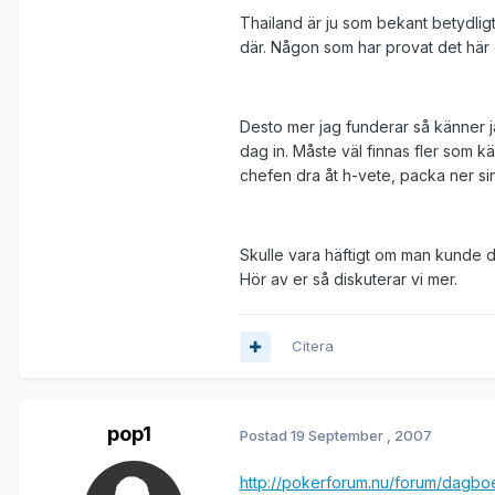
Thailand är ju som bekant betydlig
där. Någon som har provat det här o
Desto mer jag funderar så känner jag
dag in. Måste väl finnas fler som kä
chefen dra åt h-vete, packa ner sin
Skulle vara häftigt om man kunde dr
Hör av er så diskuterar vi mer.
Citera
pop1
Postad
19 September , 2007
http://pokerforum.nu/forum/dagbo