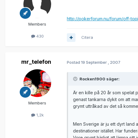
http://pokerforum.nu/forum/off-top
Members
430
Citera
mr_telefon
Postad
19 September , 2007
Rocken1900 säger:
Är en kille på 20 år som spelat 
genast tankarna dykit om att man
Members
grymt uttråkad av det så kommer 
1,2k
Men Sverige är ju ett dyrt land a
destinationer istället. Har funder
Vore grymt härligt att lämna sitt