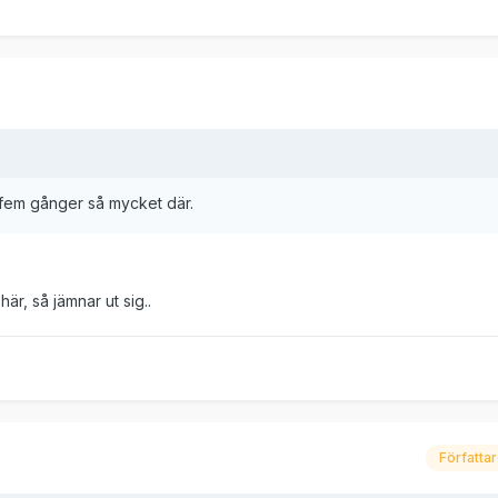
 fem gånger så mycket där.
är, så jämnar ut sig..
Författa