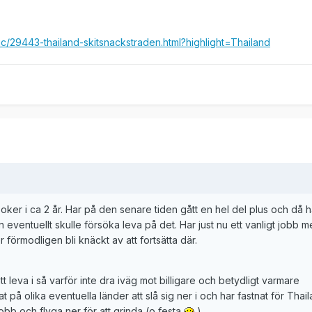
ic/29443-thailand-skitsnackstraden.html?highlight=Thailand
poker i ca 2 år. Har på den senare tiden gått en hel del plus och då h
 eventuellt skulle försöka leva på det. Har just nu ett vanligt jobb m
förmodligen bli knäckt av att fortsätta där.
tt leva i så varför inte dra iväg mot billigare och betydligt varmare
at på olika eventuella länder att slå sig ner i och har fastnat för Thail
 jobb och flyga ner för att grinda (o festa
).