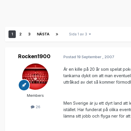
1
2
3
NÄSTA
Sida 1 av 3
Rocken1900
Postad
19 September , 2007
Är en kille på 20 år som spelat pok
tankarna dykit om att man eventuell
uttråkad av det så kommer förmodlig
Members
Men Sverige är ju ett dyrt land att 
26
istället. Har funderat på olika event
lämna sitt jobb och flyga ner för at