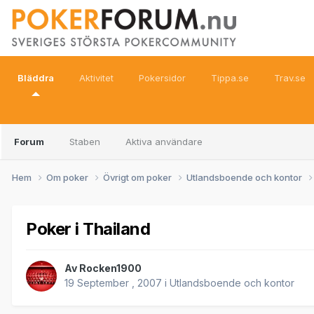
Bläddra
Aktivitet
Pokersidor
Tippa.se
Trav.se
Forum
Staben
Aktiva användare
Hem
Om poker
Övrigt om poker
Utlandsboende och kontor
Poker i Thailand
Av
Rocken1900
19 September , 2007
i
Utlandsboende och kontor