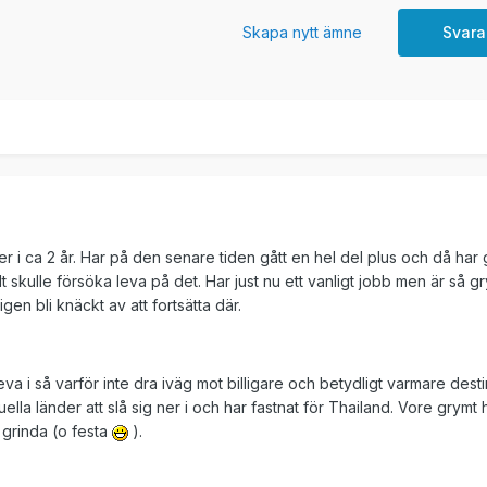
Skapa nytt ämne
Svara
er i ca 2 år. Har på den senare tiden gått en hel del plus och då har
t skulle försöka leva på det. Har just nu ett vanligt jobb men är så g
en bli knäckt av att fortsätta där.
leva i så varför inte dra iväg mot billigare och betydligt varmare dest
uella länder att slå sig ner i och har fastnat för Thailand. Vore grymt hä
t grinda (o festa
).