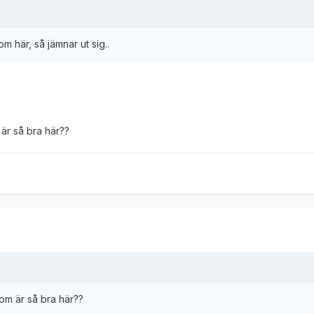
m här, så jämnar ut sig..
är så bra här??
om är så bra här??