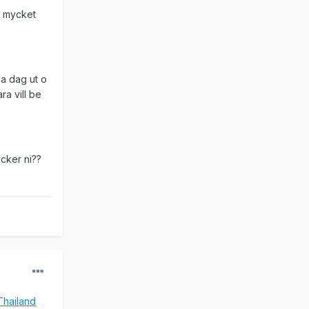
å mycket
la dag ut o
ra vill be
ycker ni??
Thailand