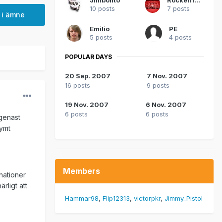
10 posts
7 posts
 i ämne
Emilio
PE
5 posts
4 posts
POPULAR DAYS
20 Sep. 2007
7 Nov. 2007
16 posts
9 posts
19 Nov. 2007
6 Nov. 2007
6 posts
6 posts
 genast
rymt
Members
inationer
rligt att
Hammar98
Flip12313
victorpkr
Jimmy_Pistol