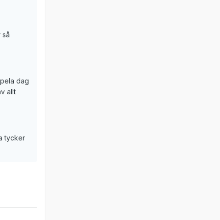
r så
 spela dag
v allt
a tycker