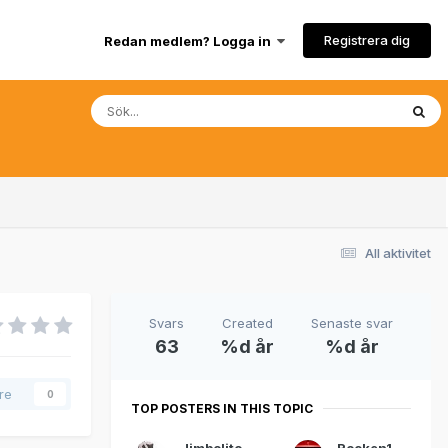
Registrera dig
Redan medlem? Logga in
All aktivitet
Svars
Created
Senaste svar
63
%d år
%d år
are
0
TOP POSTERS IN THIS TOPIC
Jimbolito
Rocken1900