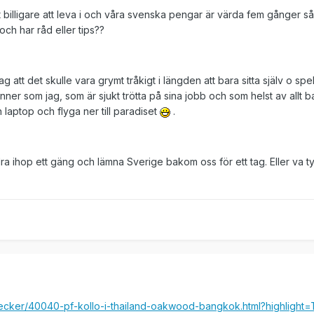
t billigare att leva i och våra svenska pengar är värda fem gånger s
ch har råd eller tips??
 att det skulle vara grymt tråkigt i längden att bara sitta själv o spe
nner som jag, som är sjukt trötta på sina jobb och som helst av allt ba
 laptop och flyga ner till paradiset
.
a ihop ett gäng och lämna Sverige bakom oss för ett tag. Eller va t
ecker/40040-pf-kollo-i-thailand-oakwood-bangkok.html?highlight=