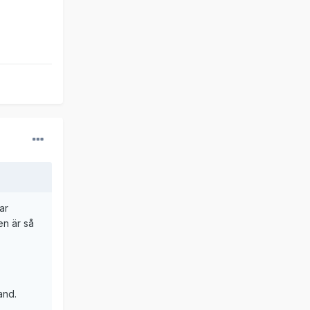
ar
en är så
and.