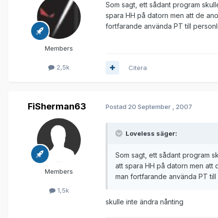
Som sagt, ett sådant program skulle 
spara HH på datorn men att de anon
fortfarande använda PT till personl
Members
2,5k
Citera
FiSherman63
Postad
20 September , 2007
Loveless säger:
Som sagt, ett sådant program skul
att spara HH på datorn men att 
Members
man fortfarande använda PT till 
1,5k
skulle inte ändra nånting