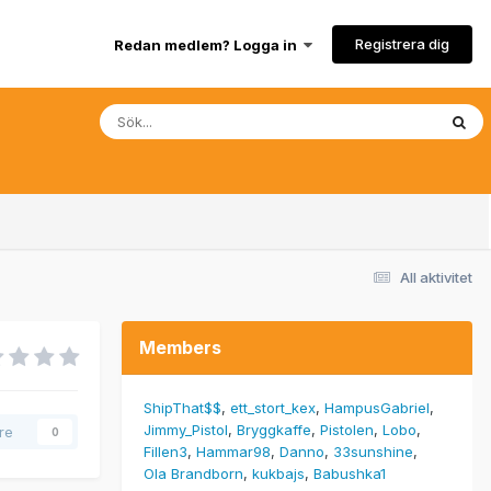
Registrera dig
Redan medlem? Logga in
All aktivitet
Members
ShipThat$$
ett_stort_kex
HampusGabriel
Jimmy_Pistol
Bryggkaffe
Pistolen
Lobo
are
0
Fillen3
Hammar98
Danno
33sunshine
Ola Brandborn
kukbajs
Babushka1