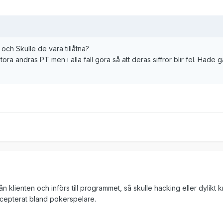
och Skulle de vara tillåtna?
ra andras PT men i alla fall göra så att deras siffror blir fel. Hade 
rån klienten och införs till programmet, så skulle hacking eller dylikt
 accepterat bland pokerspelare.