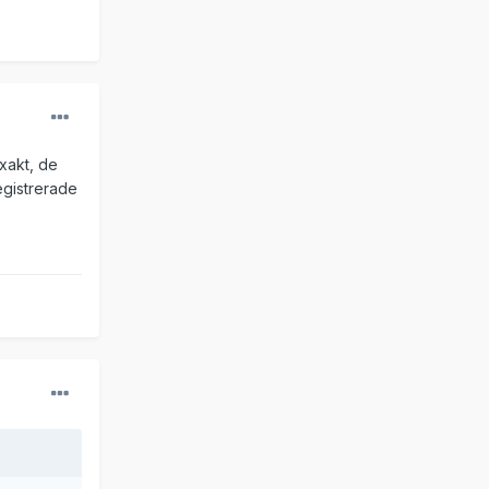
exakt, de
egistrerade