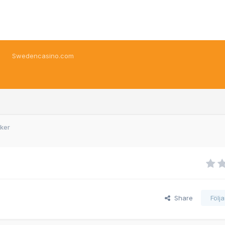
Swedencasino.com
cker
Share
Följ