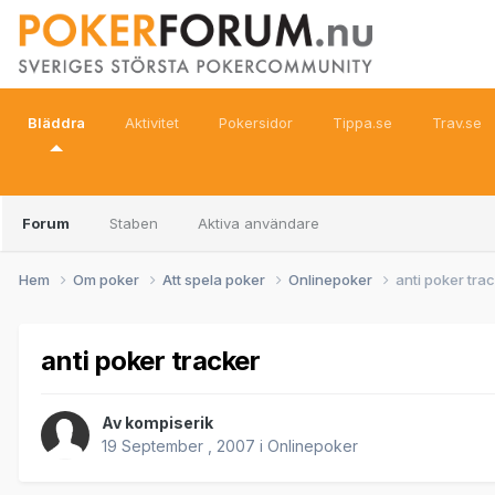
Bläddra
Aktivitet
Pokersidor
Tippa.se
Trav.se
Forum
Staben
Aktiva användare
Hem
Om poker
Att spela poker
Onlinepoker
anti poker tra
anti poker tracker
Av
kompiserik
19 September , 2007
i
Onlinepoker