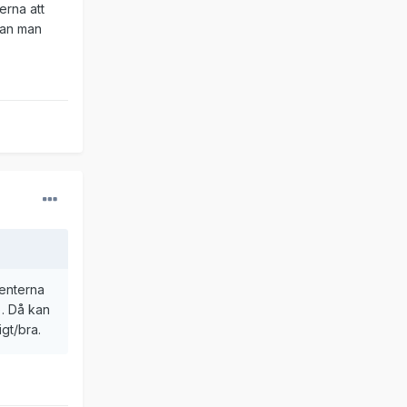
erna att
kan man
ienterna
). Då kan
gt/bra.