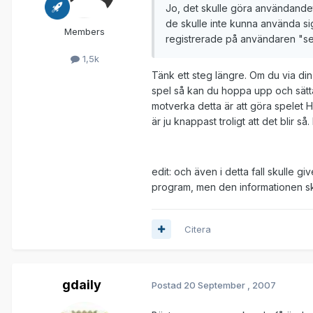
Jo, det skulle göra användandet 
de skulle inte kunna använda si
Members
registrerade på användaren "seat 
1,5k
Tänk ett steg längre. Om du via din
spel så kan du hoppa upp och sätta 
motverka detta är att göra spelet H
är ju knappast troligt att det blir så.
edit: och även i detta fall skulle g
program, men den informationen sku
Citera
gdaily
Postad
20 September , 2007