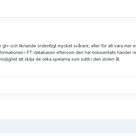
gt+ och liknande ordentligt mycket svårare, eller för att vara mer 
nformationen i PT-databasen eftersom den har tiotusentalts händer r
lighet att skilja de olika spelarna som suttit i den stolen åt.