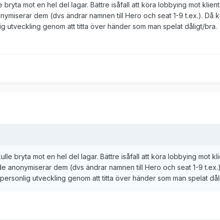
bryta mot en hel del lagar. Bättre isåfall att köra lobbying mot klient
ymiserar dem (dvs ändrar namnen till Hero och seat 1-9 t.ex.). Då 
ig utveckling genom att titta över händer som man spelat dåligt/bra.
le bryta mot en hel del lagar. Bättre isåfall att köra lobbying mot kl
de anonymiserar dem (dvs ändrar namnen till Hero och seat 1-9 t.ex.
personlig utveckling genom att titta över händer som man spelat dåli