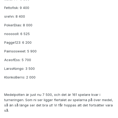
Fettofisk: 9 400
srehn: 8 400
PokerElias: 8 000
noooooll: 6 525
Pagge123: 6 200
Painsosweet: 5 900
AceofEss: 5 700
LarssKongo: 3 500
KlonkoBerro: 2 000
Medelpotten är just nu 7 500, och det är 161 spelare kvar i
turneringen. Som ni ser ligger flertalet av spelarna på över medel,
så än så länge ser det bra ut! Vi får hoppas att det fortsätter vara
så.