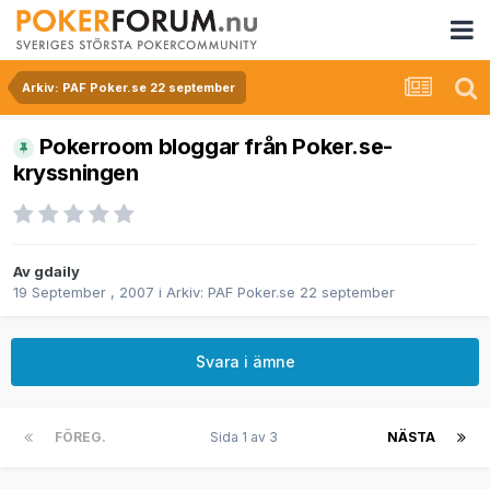
Arkiv: PAF Poker.se 22 september
Pokerroom bloggar från Poker.se-
kryssningen
Av
gdaily
19 September , 2007
i
Arkiv: PAF Poker.se 22 september
Svara i ämne
FÖREG.
Sida 1 av 3
NÄSTA