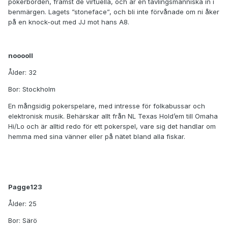
pokerborden, främst de virtuella, och är en tävlingsmänniska in i
benmärgen. Lagets ”stoneface”, och bli inte förvånade om ni åker
på en knock-out med JJ mot hans A8.
nooooll
Ålder: 32
Bor: Stockholm
En mångsidig pokerspelare, med intresse för folkabussar och
elektronisk musik. Behärskar allt från NL Texas Hold’em till Omaha
Hi/Lo och är alltid redo för ett pokerspel, vare sig det handlar om
hemma med sina vänner eller på nätet bland alla fiskar.
Pagge123
Ålder: 25
Bor: Särö