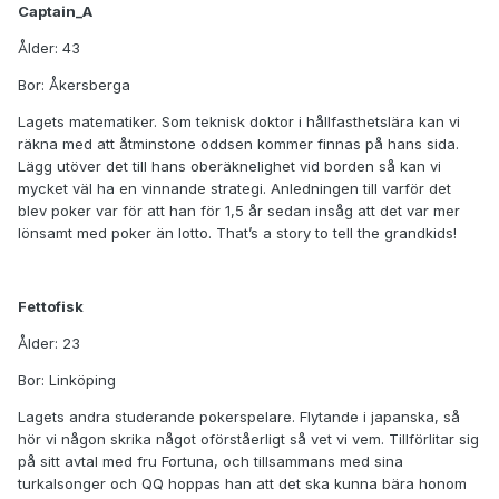
Captain_A
Ålder: 43
Bor: Åkersberga
Lagets matematiker. Som teknisk doktor i hållfasthetslära kan vi
räkna med att åtminstone oddsen kommer finnas på hans sida.
Lägg utöver det till hans oberäknelighet vid borden så kan vi
mycket väl ha en vinnande strategi. Anledningen till varför det
blev poker var för att han för 1,5 år sedan insåg att det var mer
lönsamt med poker än lotto. That’s a story to tell the grandkids!
Fettofisk
Ålder: 23
Bor: Linköping
Lagets andra studerande pokerspelare. Flytande i japanska, så
hör vi någon skrika något oförståerligt så vet vi vem. Tillförlitar sig
på sitt avtal med fru Fortuna, och tillsammans med sina
turkalsonger och QQ hoppas han att det ska kunna bära honom