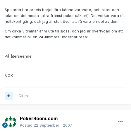
Spelarna har precis börjat lära känna varandra, och sitter och
talar om det mesta (allra främst poker såklart). Det verkar vara ett
heltskönt gäng, och jag är stolt över att få vara en del av dem.
Om cirka 3 timmar är vi ute till sjöss, och jag är övertygad om att
det kommer bli en 24-timmars underbar resa!
På återseende!
//CK
Citera
PokerRoom.com
Postad
22 September , 2007