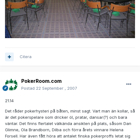
Citera
PokerRoom.com
Postad
22 September , 2007
21.14
Det råder pokerhysteri på båten, minst sagt. Vart man än kollar, så
är det pokerspelare som dricker öl, pratar, dansar(?) och bara
väntar. Det finns flertalet välkända ansikten på plats, såsom Dan
Glimne, Ola Brandborn, Dilba och förra årets vinnare Helena
Forsell. Har även fått höra att antalet finska pokerproffs letat sig