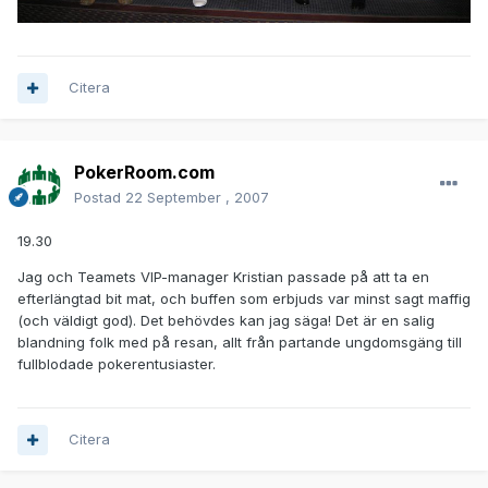
Citera
PokerRoom.com
Postad
22 September , 2007
19.30
Jag och Teamets VIP-manager Kristian passade på att ta en
efterlängtad bit mat, och buffen som erbjuds var minst sagt maffig
(och väldigt god). Det behövdes kan jag säga! Det är en salig
blandning folk med på resan, allt från partande ungdomsgäng till
fullblodade pokerentusiaster.
Citera