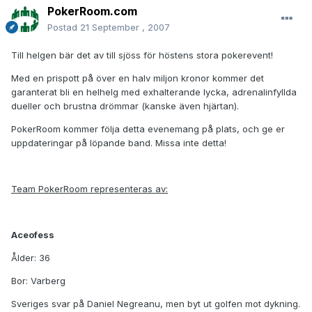
PokerRoom.com
Postad
21 September , 2007
Till helgen bär det av till sjöss för höstens stora pokerevent!
Med en prispott på över en halv miljon kronor kommer det
garanterat bli en helhelg med exhalterande lycka, adrenalinfyllda
dueller och brustna drömmar (kanske även hjärtan).
PokerRoom kommer följa detta evenemang på plats, och ge er
uppdateringar på löpande band. Missa inte detta!
Team PokerRoom representeras av:
Aceofess
Ålder: 36
Bor: Varberg
Sveriges svar på Daniel Negreanu, men byt ut golfen mot dykning.