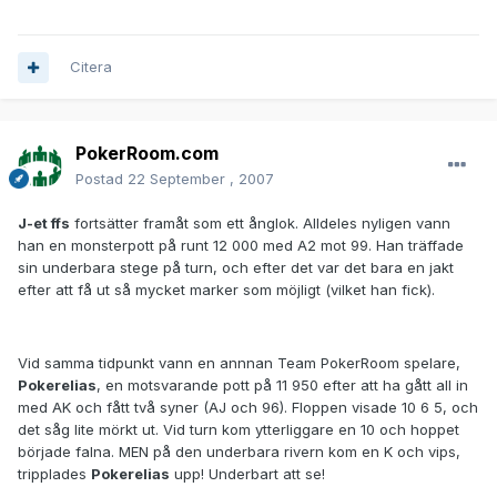
Citera
PokerRoom.com
Postad
22 September , 2007
J-et ffs
fortsätter framåt som ett ånglok. Alldeles nyligen vann
han en monsterpott på runt 12 000 med A2 mot 99. Han träffade
sin underbara stege på turn, och efter det var det bara en jakt
efter att få ut så mycket marker som möjligt (vilket han fick).
Vid samma tidpunkt vann en annnan Team PokerRoom spelare,
Pokerelias
, en motsvarande pott på 11 950 efter att ha gått all in
med AK och fått två syner (AJ och 96). Floppen visade 10 6 5, och
det såg lite mörkt ut. Vid turn kom ytterliggare en 10 och hoppet
började falna. MEN på den underbara rivern kom en K och vips,
tripplades
Pokerelias
upp! Underbart att se!