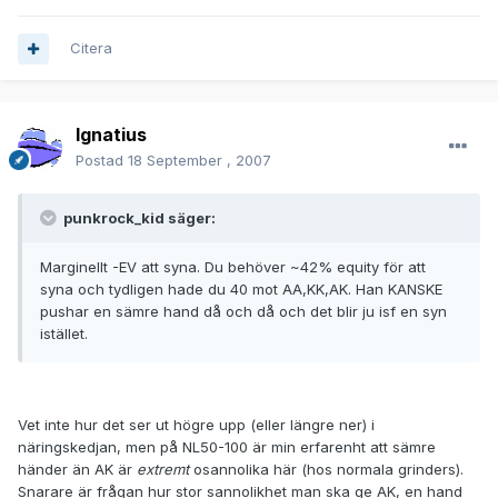
Citera
Ignatius
Postad
18 September , 2007
punkrock_kid säger:
Marginellt -EV att syna. Du behöver ~42% equity för att
syna och tydligen hade du 40 mot AA,KK,AK. Han KANSKE
pushar en sämre hand då och då och det blir ju isf en syn
istället.
Vet inte hur det ser ut högre upp (eller längre ner) i
näringskedjan, men på NL50-100 är min erfarenht att sämre
händer än AK är
extremt
osannolika här (hos normala grinders).
Snarare är frågan hur stor sannolikhet man ska ge AK, en hand