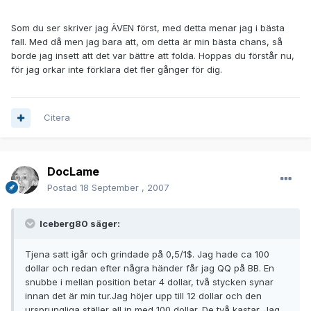
Som du ser skriver jag ÄVEN först, med detta menar jag i bästa
fall. Med då men jag bara att, om detta är min bästa chans, så
borde jag insett att det var bättre att folda. Hoppas du förstår nu,
för jag orkar inte förklara det fler gånger för dig.
Citera
DocLame
Postad
18 September , 2007
Iceberg80 säger:
Tjena satt igår och grindade på 0,5/1$. Jag hade ca 100
dollar och redan efter några händer får jag QQ på BB. En
snubbe i mellan position betar 4 dollar, två stycken synar
innan det är min tur.Jag höjer upp till 12 dollar och den
ursprungliga ställer all in med 100 dollar. De två kastar. Jag