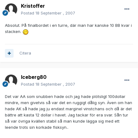
Kristoffer
Postad
18 September , 2007
Absolut. På finalbordet i en turre, där man har kanske 10 BB kvar i
stacken.
Citera
Iceberg80
Postad
18 September , 2007
Det var AA som snubben hade och jag hade plötsligt 100dollar
mindre, men givetvis så var det en ruggigt dålig syn. Även om han
hade AK så hade jag ju endast marginel vinstchans och då är det
bättre att kasta 12 dollar i havet. Jag tackar för era svar. Sån tur
så var övriga kvällen stabil så man kunde lägga sig med ett
leende trots sin korkade fisksyn..