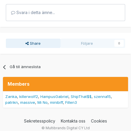
Svara i detta ämne...
Share
Följare
0
Gå till ämneslista
Members
Zanka
killerwolf2
HampusGabriel
ShipThat$$
szenna15
patrikn
massive
Mi No
minibiff
Fillen3
Sekretesspolicy
Kontakta oss
Cookies
© Multibrands Digital CY Ltd