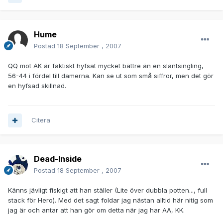
Hume
Postad
18 September , 2007
QQ mot AK är faktiskt hyfsat mycket bättre än en slantsingling,
56-44 i fördel till damerna. Kan se ut som små siffror, men det gör
en hyfsad skillnad.
Citera
Dead-Inside
Postad
18 September , 2007
Känns jävligt fiskigt att han ställer (Lite över dubbla potten..., full
stack för Hero). Med det sagt foldar jag nästan alltid här nitig som
jag är och antar att han gör om detta när jag har AA, KK.