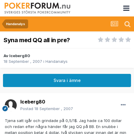
Handanalys
Syna med QQ all in pre?
Av
Iceberg80
18 September , 2007
i
Handanalys
Svara i ämne
Iceberg80
Postad
18 September , 2007
Tjena satt igår och grindade på 0,5/1$. Jag hade ca 100 dollar
och redan efter några händer får jag QQ på BB. En snubbe i
mellan position betar 4 dollar, två stycken synar innan det är min