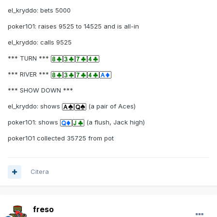
el_kryddo: bets 5000
poker1O1: raises 9525 to 14525 and is all-in
el_kryddo: calls 9525
*** TURN ***
*** RIVER ***
*** SHOW DOWN ***
el_kryddo: shows
(a pair of Aces)
poker1O1: shows
(a flush, Jack high)
poker1O1 collected 35725 from pot
Citera
freso