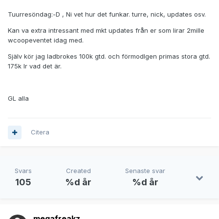
Tuurresöndag:-D , Ni vet hur det funkar. turre, nick, updates osv.
Kan va extra intressant med mkt updates från er som lirar 2mille
wcoopeventet idag med.
Själv kör jag ladbrokes 100k gtd. och förmodlgen primas stora gtd.
175k lr vad det är.
GL alla
Citera
Svars
Created
Senaste svar
105
%d år
%d år
megafreakz