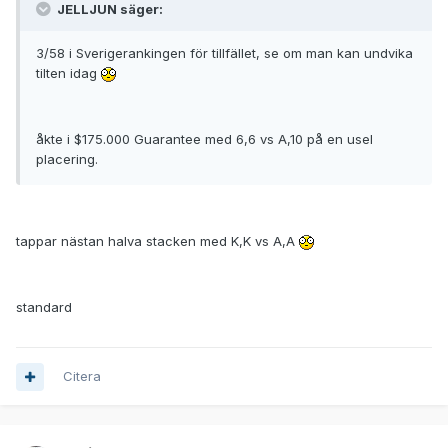
JELLJUN säger:
3/58 i Sverigerankingen för tillfället, se om man kan undvika
tilten idag
åkte i $175.000 Guarantee med 6,6 vs A,10 på en usel
placering.
tappar nästan halva stacken med K,K vs A,A
standard
Citera