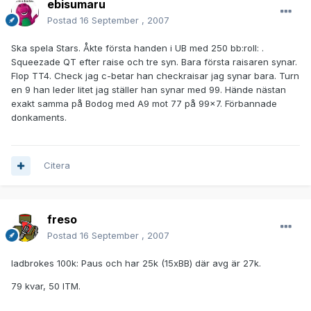
ebisumaru
Postad
16 September , 2007
Ska spela Stars. Åkte första handen i UB med 250 bb:roll: .
Squeezade QT efter raise och tre syn. Bara första raisaren synar.
Flop TT4. Check jag c-betar han checkraisar jag synar bara. Turn
en 9 han leder litet jag ställer han synar med 99. Hände nästan
exakt samma på Bodog med A9 mot 77 på 99x7. Förbannade
donkaments.
Citera
freso
Postad
16 September , 2007
ladbrokes 100k: Paus och har 25k (15xBB) där avg är 27k.
79 kvar, 50 ITM.