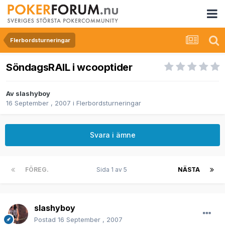
Flerbordsturneringar
SöndagsRAIL i wcooptider
Av
slashyboy
16 September , 2007
i
Flerbordsturneringar
Svara i ämne
FÖREG.
Sida 1 av 5
NÄSTA
slashyboy
Postad
16 September , 2007