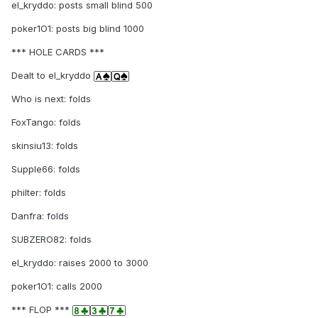
el_kryddo: posts small blind 500
poker1O1: posts big blind 1000
*** HOLE CARDS ***
Dealt to el_kryddo
Who is next: folds
FoxTango: folds
skinsiu13: folds
Supple66: folds
phiIter: folds
Danfra: folds
SUBZERO82: folds
el_kryddo: raises 2000 to 3000
poker1O1: calls 2000
*** FLOP ***