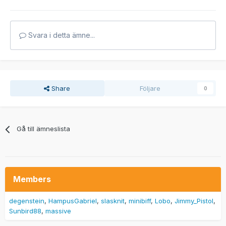
Svara i detta ämne...
Share
Följare
0
Gå till ämneslista
Members
degenstein
HampusGabriel
slasknit
minibiff
Lobo
Jimmy_Pistol
Sunbird88
massive