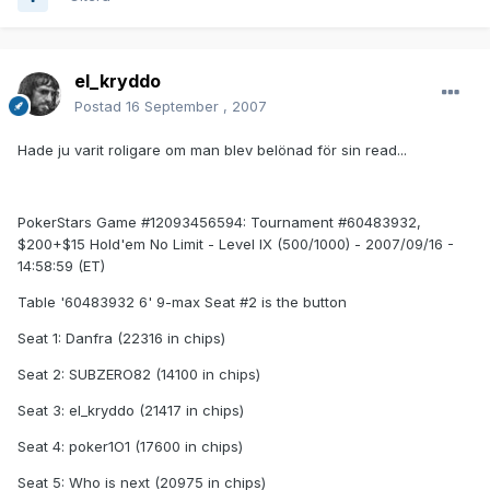
el_kryddo
Postad
16 September , 2007
Hade ju varit roligare om man blev belönad för sin read...
PokerStars Game #12093456594: Tournament #60483932,
$200+$15 Hold'em No Limit - Level IX (500/1000) - 2007/09/16 -
14:58:59 (ET)
Table '60483932 6' 9-max Seat #2 is the button
Seat 1: Danfra (22316 in chips)
Seat 2: SUBZERO82 (14100 in chips)
Seat 3: el_kryddo (21417 in chips)
Seat 4: poker1O1 (17600 in chips)
Seat 5: Who is next (20975 in chips)