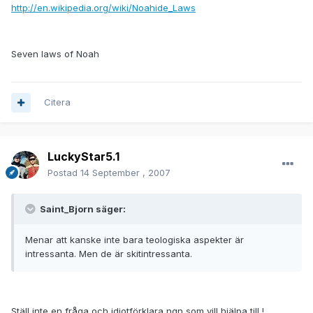
http://en.wikipedia.org/wiki/Noahide_Laws
Seven laws of Noah
Citera
LuckyStar5.1
Postad
14 September , 2007
Saint_Bjorn säger:
Menar att kanske inte bara teologiska aspekter är
intressanta. Men de är skitintressanta.
Ställ inte en fråga och idiotförklara ngn som vill hjälpa till !