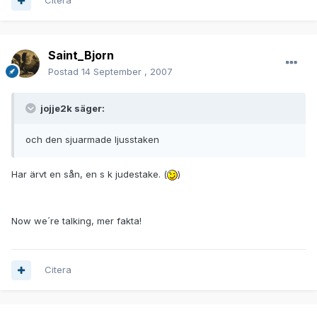
Citera
Saint_Bjorn
Postad
14 September , 2007
jojje2k säger:
och den sjuarmade ljusstaken
Har ärvt en sån, en s k judestake. (
)
Now we´re talking, mer fakta!
Citera