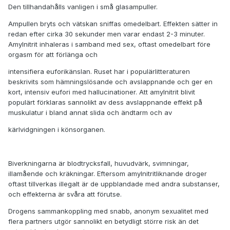
Den tillhandahålls vanligen i små glasampuller.
Ampullen bryts och vätskan sniffas omedelbart. Effekten sätter in
redan efter cirka 30 sekunder men varar endast 2-3 minuter.
Amylnitrit inhaleras i samband med sex, oftast omedelbart före
orgasm för att förlänga och
intensifiera euforikänslan. Ruset har i populärlitteraturen
beskrivits som hämningslösande och avslappnande och ger en
kort, intensiv eufori med hallucinationer. Att amylnitrit blivit
populärt förklaras sannolikt av dess avslappnande effekt på
muskulatur i bland annat slida och ändtarm och av
kärlvidgningen i könsorganen.
Biverkningarna är blodtrycksfall, huvudvärk, svimningar,
illamående och kräkningar. Eftersom amylnitritliknande droger
oftast tillverkas illegalt är de uppblandade med andra substanser,
och effekterna är svåra att förutse.
Drogens sammankoppling med snabb, anonym sexualitet med
flera partners utgör sannolikt en betydligt större risk än det