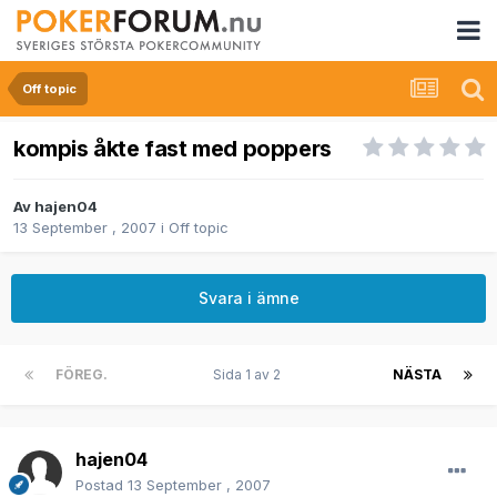
Off topic
kompis åkte fast med poppers
Av
hajen04
13 September , 2007
i
Off topic
Svara i ämne
FÖREG.
Sida 1 av 2
NÄSTA
hajen04
Postad
13 September , 2007