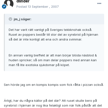
dlinder
Postad
13 September , 2007
jm_j säger:
Det har varit rätt vanligt på Sveriges tekkknohak också.
Ruset av poppers består till stor del av syrebrist på hjärnan
så det är inte kontigt att ena och andra svimmar.
En annan vanlig bieffekt är att man börjar blöda näsblod &
huden spricker; så om man delar poppers med annan kan
man få lite exotiska sjukdomar på köpet.
Sen hörde jag om en kompis kompis som fick råtta i pizzan också.
Ärligt, har du några källor på det där? Att ruset skulle bero på
syrebrist i hjärnan är nog lika felaktigt som när folk påstår att det