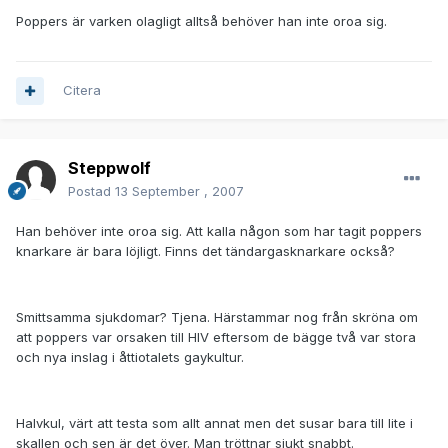
Poppers är varken olagligt alltså behöver han inte oroa sig.
Citera
Steppwolf
Postad
13 September , 2007
Han behöver inte oroa sig. Att kalla någon som har tagit poppers
knarkare är bara löjligt. Finns det tändargasknarkare också?
Smittsamma sjukdomar? Tjena. Härstammar nog från skröna om
att poppers var orsaken till HIV eftersom de bägge två var stora
och nya inslag i åttiotalets gaykultur.
Halvkul, värt att testa som allt annat men det susar bara till lite i
skallen och sen är det över. Man tröttnar sjukt snabbt.