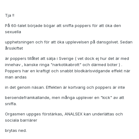
Tja !!
På 60-talet började bögar att sniffa poppers för att öka den
sexuella
upphetsningen och för att öka upplevelsen på dansgolvet. Sedan
årsskiftet
är poppers tillåtet att sälja i Sverige ( vet dock ej hur det är med
innehav , kanske ringa "narkotikabrott" och därmed böter ) .
Poppers har en kraftigt och snabbt blodkärlsvidgande effekt när
man andas
in det genom näsan. Effekten är kortvarig och poppers är inte
beroendeframkallande, men många upplever en "kick" av att
sniffa.
Orgasmen uppges förstärkas, ANALSEX kan underlättas och
sociala barriärer
brytas ned.