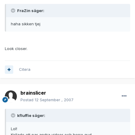
FraZin säger:
haha sikken tjej
Look closer.
Citera
brainslicer
Postad
12 September , 2007
kfluffie säger:
Lol!
Kollade ett par andra videor och herre gud ...