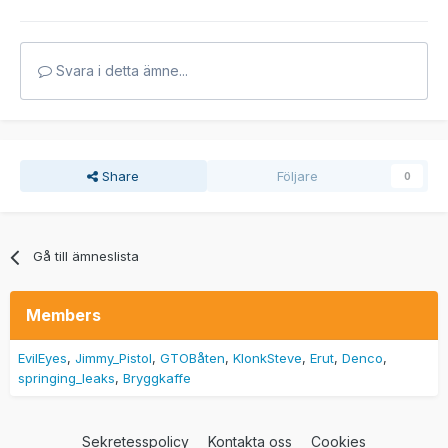
Svara i detta ämne...
Share
Följare
0
Gå till ämneslista
Members
EvilEyes
Jimmy_Pistol
GTOBåten
KlonkSteve
Erut
Denco
springing_leaks
Bryggkaffe
Sekretesspolicy
Kontakta oss
Cookies