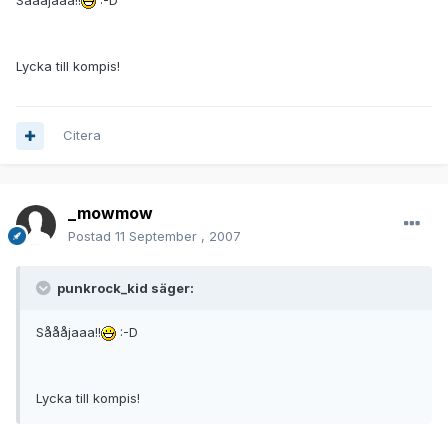
Såååjaaa!!
:-D
Lycka till kompis!
Citera
_mowmow
Postad
11 September , 2007
punkrock_kid säger:
Såååjaaa!!
:-D
Lycka till kompis!