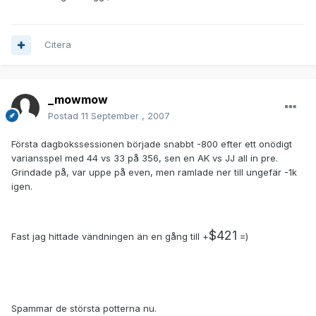
Citera
_mowmow
Postad
11 September , 2007
Första dagbokssessionen började snabbt -800 efter ett onödigt
variansspel med 44 vs 33 på 356, sen en AK vs JJ all in pre.
Grindade på, var uppe på even, men ramlade ner till ungefär -1k
igen.
$421
Fast jag hittade vändningen än en gång till +
=)
Spammar de största potterna nu.