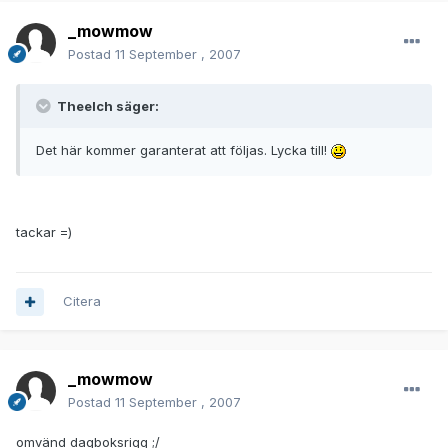
_mowmow
Postad
11 September , 2007
Theelch säger:
Det här kommer garanterat att följas. Lycka till!
tackar =)
Citera
_mowmow
Postad
11 September , 2007
omvänd dagboksrigg ;/