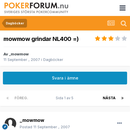
Dagböcker
mowmow grindar NL400 =)
Av
_mowmow
11 September , 2007
i
Dagböcker
Svara i ämne
FÖREG.
Sida 1 av 5
NÄSTA
_mowmow
Postad
11 September , 2007