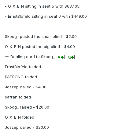
- O_X_E_N sitting in seat 5 with $637.05
- ErnstBlofeld sitting in seat 6 with $449.00
Skoog_ posted the small blind - $2.00
O_X_E_N posted the big blind - $4.00
** Dealing card to Skoog_:
,
ErnstBlofeld folded
PATPONG folded
Joszep called - $4.00
safran folded
Skoog_ raised - $20.00
O_X_E_N folded
Joszep called - $20.00