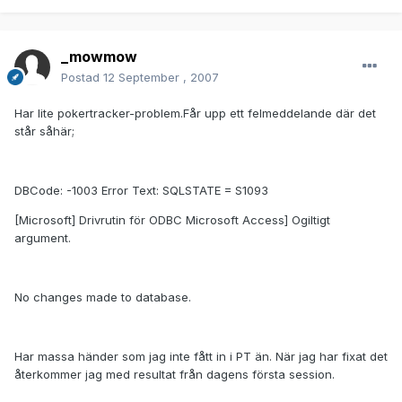
_mowmow
Postad
12 September , 2007
Har lite pokertracker-problem.Får upp ett felmeddelande där det
står såhär;
DBCode: -1003 Error Text: SQLSTATE = S1093
[Microsoft] Drivrutin för ODBC Microsoft Access] Ogiltigt
argument.
No changes made to database.
Har massa händer som jag inte fått in i PT än. När jag har fixat det
återkommer jag med resultat från dagens första session.