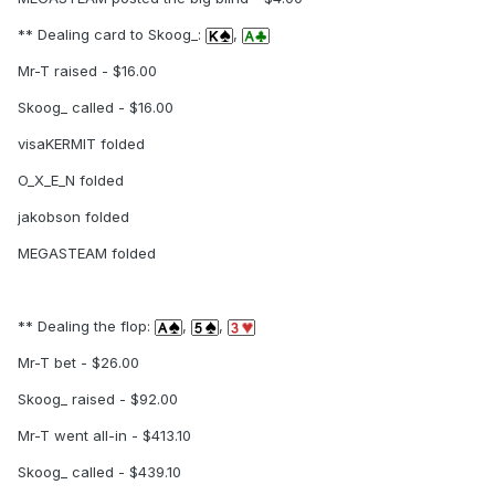
** Dealing card to Skoog_:
,
Mr-T raised - $16.00
Skoog_ called - $16.00
visaKERMIT folded
O_X_E_N folded
jakobson folded
MEGASTEAM folded
** Dealing the flop:
,
,
Mr-T bet - $26.00
Skoog_ raised - $92.00
Mr-T went all-in - $413.10
Skoog_ called - $439.10