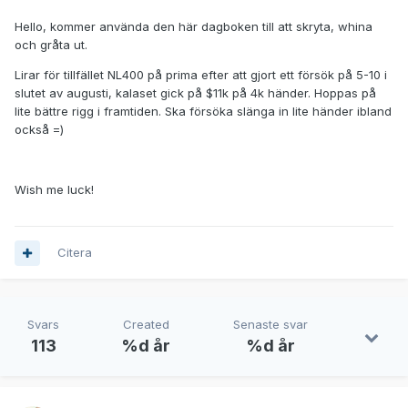
Hello, kommer använda den här dagboken till att skryta, whina
och gråta ut.
Lirar för tillfället NL400 på prima efter att gjort ett försök på 5-10 i
slutet av augusti, kalaset gick på $11k på 4k händer. Hoppas på
lite bättre rigg i framtiden. Ska försöka slänga in lite händer ibland
också =)
Wish me luck!
Citera
Svars
Created
Senaste svar
113
%d år
%d år