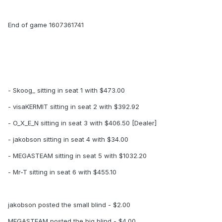
End of game 1607361741
- Skoog_ sitting in seat 1 with $473.00
- visaKERMIT sitting in seat 2 with $392.92
- O_X_E_N sitting in seat 3 with $406.50 [Dealer]
- jakobson sitting in seat 4 with $34.00
- MEGASTEAM sitting in seat 5 with $1032.20
- Mr-T sitting in seat 6 with $455.10
jakobson posted the small blind - $2.00
MEGASTEAM posted the big blind - $4.00