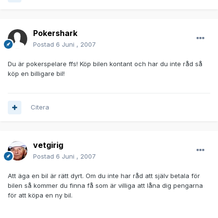
Pokershark
Postad
6 Juni , 2007
Du är pokerspelare ffs! Köp bilen kontant och har du inte råd så
köp en billigare bil!
Citera
vetgirig
Postad
6 Juni , 2007
Att äga en bil är rätt dyrt. Om du inte har råd att själv betala för
bilen så kommer du finna få som är villiga att låna dig pengarna
för att köpa en ny bil.