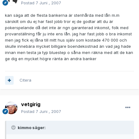
Postad
7 Juni , 2007
kan säga att de flesta bankerna är stenhårda med lån m.m
särskilt om du ej har fast jobb tror ej de godtar att du är
pokerspelande då det inte är ngn garanterad inkomst, folk med
provanställning får ju inte ens lån. jag har fast jobb o bra inkomst
men jag fick ej låna till mitt hus själv som kostade 470 000 och
skulle innebära mycket billigare boendekostnad än vad jag hade
innan men testa ja typ bluestep o såna men räkna med att de kan
ge dig en mycket högre ränta än andra banker
Citera
vetgirig
Postad
7 Juni , 2007
kimmo säger: