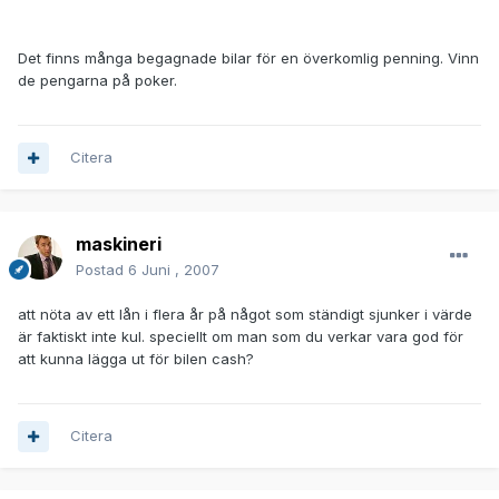
Det finns många begagnade bilar för en överkomlig penning. Vinn
de pengarna på poker.
Citera
maskineri
Postad
6 Juni , 2007
att nöta av ett lån i flera år på något som ständigt sjunker i värde
är faktiskt inte kul. speciellt om man som du verkar vara god för
att kunna lägga ut för bilen cash?
Citera