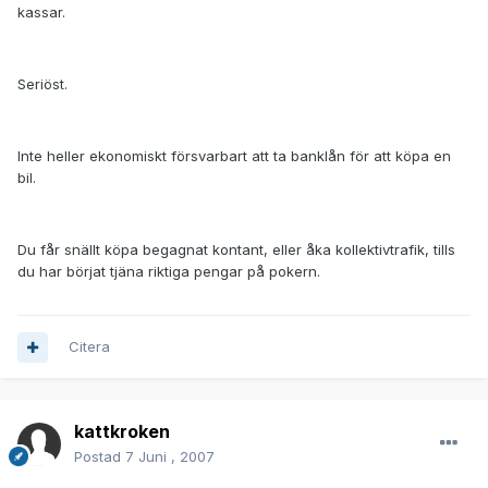
kassar.
Seriöst.
Inte heller ekonomiskt försvarbart att ta banklån för att köpa en
bil.
Du får snällt köpa begagnat kontant, eller åka kollektivtrafik, tills
du har börjat tjäna riktiga pengar på pokern.
Citera
kattkroken
Postad
7 Juni , 2007