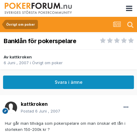
Övrigt om poker
Banklån för pokerspelare
Av
kattkroken
6 Juni , 2007
i
Övrigt om poker
Svara i ämne
kattkroken
Postad
6 Juni , 2007
Hur går man tillväga som pokerspelare om man önskar ett lån i
storleken 150-200k kr ?