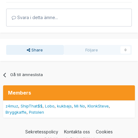
Svara i detta ämne...
Share
Följare
0
Gå till ämneslista
Members
z4muz
ShipThat$$
Lobo
kukbajs
Mi No
KlonkSteve
Bryggkaffe
Pistolen
Sekretesspolicy
Kontakta oss
Cookies