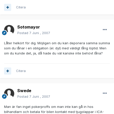
Citera
Sotomayor
Postad
7 Juni , 2007
Låter helkört för dig. Möjligen om du kan deponera samma summa
som du lånar i en obligation (el. dyl) med väldigt lång löptid. Men
om du kunde det, ja, då hade du väl kanske inte behövt låna?
Citera
Swede
Postad
7 Juni , 2007
Man är fan inget pokerproffs om man inte kan gå in hos
bilhandlarn och betala för bilen kontakt med tjugolappar i ICA-