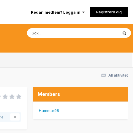
Registrera dig
Redan medlem? Logga in
All aktivitet
Members
Hammar98
are
0