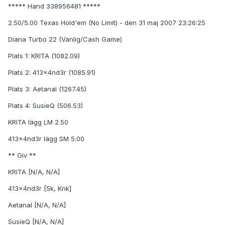
***** Hand 338956481 *****
2.50/5.00 Texas Hold'em (No Limit) - den 31 maj 2007 23:26:25
Diana Turbo 22 (Vanlig/Cash Game)
Plats 1: KRITA (1082.09)
Plats 2: 413x4nd3r (1085.91)
Plats 3: Aetanal (1267.45)
Plats 4: SusieQ (506.53)
KRITA lägg LM 2.50
413x4nd3r lägg SM 5.00
** Giv **
KRITA [N/A, N/A]
413x4nd3r [5k, Knk]
Aetanal [N/A, N/A]
SusieQ [N/A, N/A]