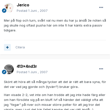
Jerico
Postad
1 Juni , 2007
Mer på flop och turn, svårt val nu men du har ju ändå 3e nöten så
jag skulle nog oftast pusha här om inte fi har känts extra passiv
tidigare.
Citera
413x4nd3r
Postad
1 Juni , 2007
Skönt att höra att så många tycker att det är rätt att bara syna, för
det var vad jag gjorde och (tyvärr?) brukar göra..
Han visade 2-2, vet inte om han trodde att jag inte hade färg eller
om han försökte sig på en bluff. Ivf så händer det väldigt ofta att
jag "fegar" på river och missar större potter för att jag tror det
värsta, men i just det här fallet kanske det var rätt ändå : )