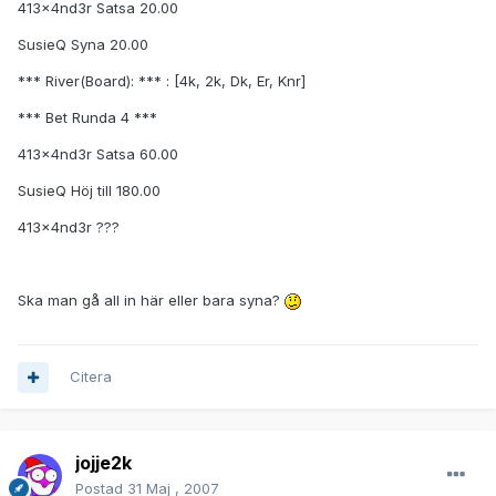
413x4nd3r Satsa 20.00
SusieQ Syna 20.00
*** River(Board): *** : [4k, 2k, Dk, Er, Knr]
*** Bet Runda 4 ***
413x4nd3r Satsa 60.00
SusieQ Höj till 180.00
413x4nd3r ???
Ska man gå all in här eller bara syna?
Citera
jojje2k
Postad
31 Maj , 2007