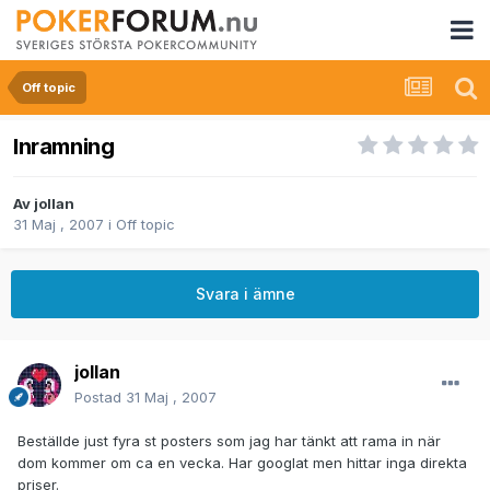
Off topic
Inramning
Av
jollan
31 Maj , 2007
i
Off topic
Svara i ämne
jollan
Postad
31 Maj , 2007
Beställde just fyra st posters som jag har tänkt att rama in när
dom kommer om ca en vecka. Har googlat men hittar inga direkta
priser.