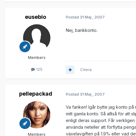
eusebio
Postad
31 Maj , 2007
Nej, bankkonto.
Members
125
Citera
pellepackad
Postad
31 Maj , 2007
Va fanken! Igår bytte jag konto på ne
mitt gamla konto. Så alltså för att
enligt deras support. Får verkligen
använda neteller att förflytta peng
växelavgiften på 1.9% eller vad det
Members