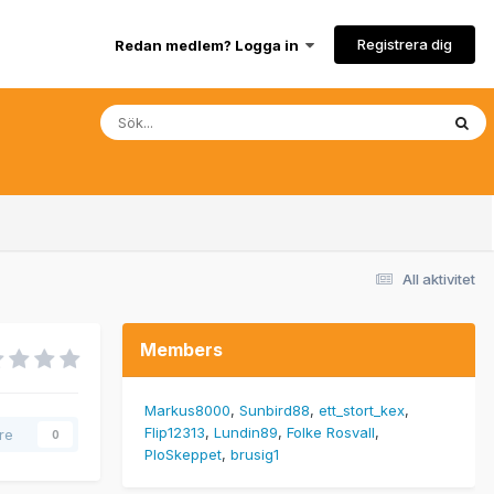
Registrera dig
Redan medlem? Logga in
All aktivitet
Members
Markus8000
Sunbird88
ett_stort_kex
Flip12313
Lundin89
Folke Rosvall
are
0
PloSkeppet
brusig1