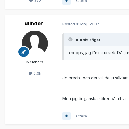
350
Citera
dlinder
Postad
31 Maj , 2007
Duddis säger:
<nepps, jag får mina sek. Då tjän
Members
3,6k
Jo precis, och det vill de ju såklart
Men jag är ganska säker på att vissa
Citera