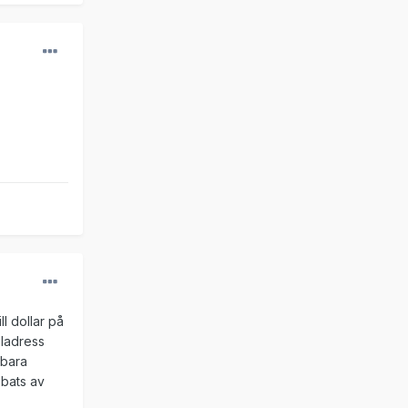
ll dollar på
iladress
 bara
bbats av