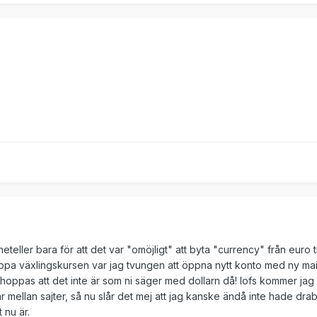
teller bara för att det var "omöjligt" att byta "currency" från euro ti
 slippa växlingskursen var jag tvungen att öppna nytt konto med ny ma
 hoppas att det inte är som ni säger med dollarn då! Iofs kommer jag
ar mellan sajter, så nu slår det mej att jag kanske ändå inte hade dra
 nu är.