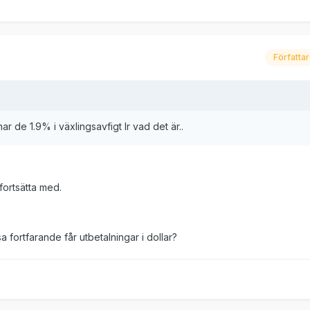
Författa
ar de 1.9% i växlingsavfigt lr vad det är..
 fortsätta med.
 fortfarande får utbetalningar i dollar?