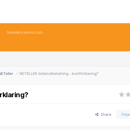
Swedencasino.com
NETeller
NETELLER dollarutbetalning - bortförklaring?
rklaring?
Share
Följ