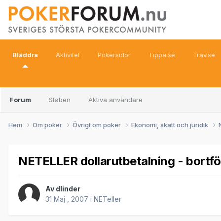
Bläddra
Aktivitet
Pokersidor
Tippa.se
Trav.se
Forum
Staben
Aktiva användare
Hem
Om poker
Övrigt om poker
Ekonomi, skatt och juridik
NETELLER dollarutbetalning - bortfö
Av
dlinder
31 Maj , 2007
i
NETeller