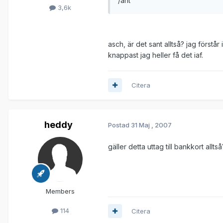
/ant
3,6k
asch, är det sant alltså? jag förstår
knappast jag heller få det iaf.
Citera
heddy
Postad
31 Maj , 2007
gäller detta uttag till bankkort alltså
Members
114
Citera