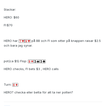
Stackar:
HERO: $60
FI:$70
HERO har
på BB och FI som sitter på knappen raisar $2.5
och bara jag synar.
pot(ca $5) Flop:
HERO checks, FI bets $3 , HERO calls
Turn:
HERO? checka eller betta för att ta ner potten?