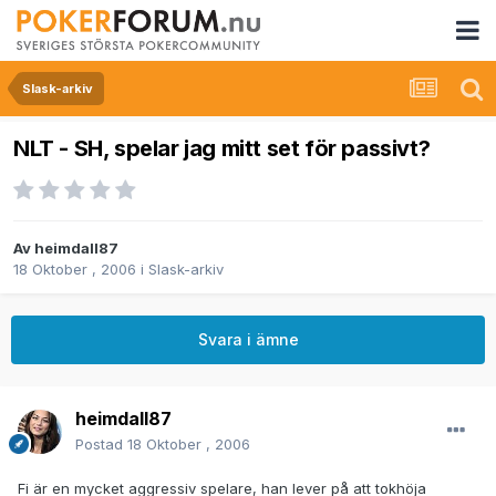
Slask-arkiv
NLT - SH, spelar jag mitt set för passivt?
Av
heimdall87
18 Oktober , 2006
i
Slask-arkiv
Svara i ämne
heimdall87
Postad
18 Oktober , 2006
Fi är en mycket aggressiv spelare, han lever på att tokhöja