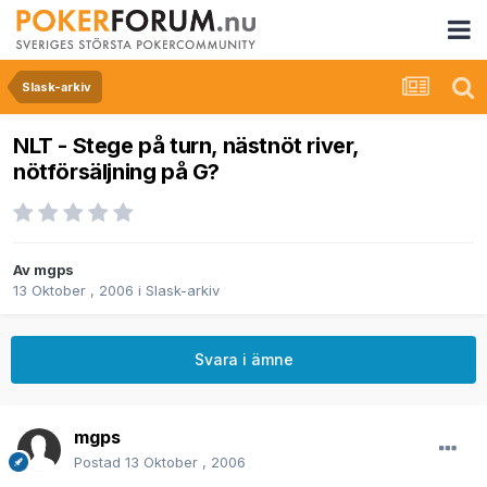
Slask-arkiv
NLT - Stege på turn, nästnöt river,
nötförsäljning på G?
Av
mgps
13 Oktober , 2006
i
Slask-arkiv
Svara i ämne
mgps
Postad
13 Oktober , 2006