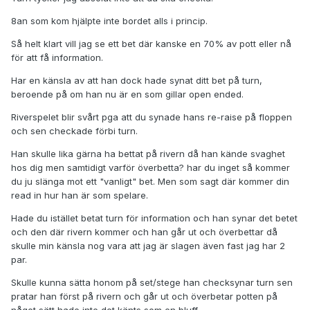
8an som kom hjälpte inte bordet alls i princip.
Så helt klart vill jag se ett bet där kanske en 70% av pott eller nå
för att få information.
Har en känsla av att han dock hade synat ditt bet på turn,
beroende på om han nu är en som gillar open ended.
Riverspelet blir svårt pga att du synade hans re-raise på floppen
och sen checkade förbi turn.
Han skulle lika gärna ha bettat på rivern då han kände svaghet
hos dig men samtidigt varför överbetta? har du inget så kommer
du ju slänga mot ett "vanligt" bet. Men som sagt där kommer din
read in hur han är som spelare.
Hade du istället betat turn för information och han synar det betet
och den där rivern kommer och han går ut och överbettar då
skulle min känsla nog vara att jag är slagen även fast jag har 2
par.
Skulle kunna sätta honom på set/stege han checksynar turn sen
pratar han först på rivern och går ut och överbetar potten på