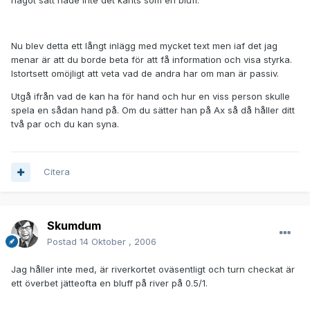
något sätt hade inte det känts som en bluff.
Nu blev detta ett långt inlägg med mycket text men iaf det jag
menar är att du borde beta för att få information och visa styrka.
Istortsett omöjligt att veta vad de andra har om man är passiv.
Utgå ifrån vad de kan ha för hand och hur en viss person skulle
spela en sådan hand på. Om du sätter han på Ax så då håller ditt
två par och du kan syna.
Citera
Skumdum
Postad
14 Oktober , 2006
Jag håller inte med, är riverkortet oväsentligt och turn checkat är
ett överbet jätteofta en bluff på river på 0.5/1.