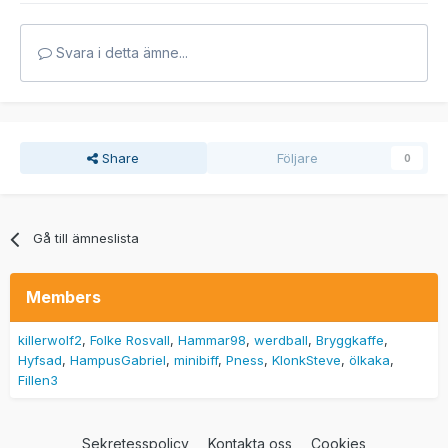
Svara i detta ämne...
Share
Följare
0
Gå till ämneslista
Members
killerwolf2
Folke Rosvall
Hammar98
werdball
Bryggkaffe
Hyfsad
HampusGabriel
minibiff
Pness
KlonkSteve
ölkaka
Fillen3
Sekretesspolicy
Kontakta oss
Cookies