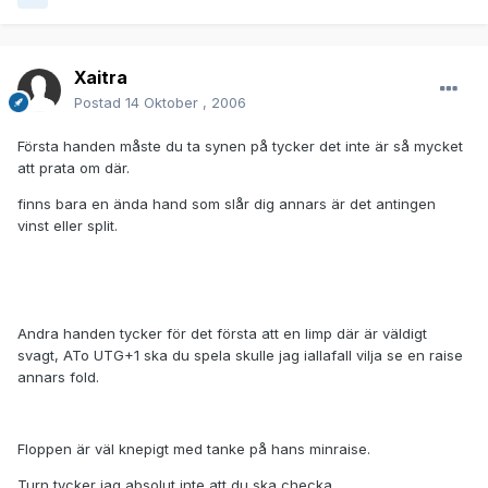
Xaitra
Postad
14 Oktober , 2006
Första handen måste du ta synen på tycker det inte är så mycket
att prata om där.
finns bara en ända hand som slår dig annars är det antingen
vinst eller split.
Andra handen tycker för det första att en limp där är väldigt
svagt, ATo UTG+1 ska du spela skulle jag iallafall vilja se en raise
annars fold.
Floppen är väl knepigt med tanke på hans minraise.
Turn tycker jag absolut inte att du ska checka.