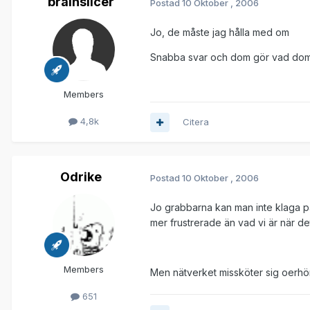
brainslicer
Postad
10 Oktober , 2006
Jo, de måste jag hålla med om
Snabba svar och dom gör vad dom kan 
Members
4,8k
Citera
Odrike
Postad
10 Oktober , 2006
Jo grabbarna kan man inte klaga på
mer frustrerade än vad vi är när det 
Members
Men nätverket missköter sig oerhör
651