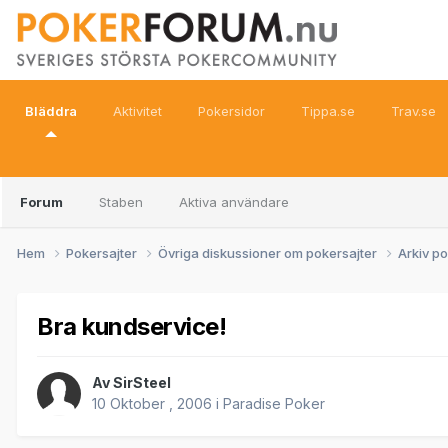
Bläddra
Aktivitet
Pokersidor
Tippa.se
Trav.se
Forum
Staben
Aktiva användare
Hem
Pokersajter
Övriga diskussioner om pokersajter
Arkiv p
Bra kundservice!
Av
SirSteel
10 Oktober , 2006
i
Paradise Poker