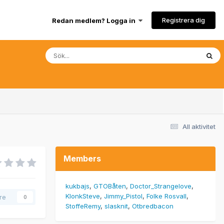
Registrera dig
Redan medlem? Logga in
All aktivitet
Members
kukbajs
GTOBåten
Doctor_Strangelove
KlonkSteve
Jimmy_Pistol
Folke Rosvall
are
0
StoffeRemy
slasknit
Otbredbacon