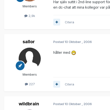
Har själv suttit i 2nd-line support f
Members
en dc-chat att mina kollegor var 
2,9k
Citera
sallor
Postad
10 Oktober , 2006
håller med
Members
227
Citera
wildbrain
Postad
10 Oktober , 2006