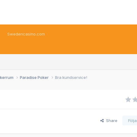
Swedencasino.com
okerrum
Paradise Poker
Bra kundservice!
Share
Följ