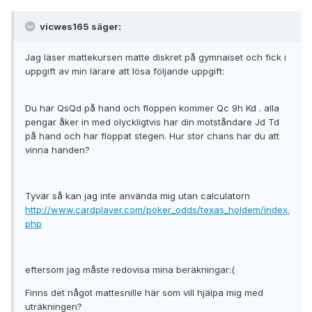
vicwes165 säger:
Jag läser mattekursen matte diskret på gymnaiset och fick i
uppgift av min lärare att lösa följande uppgift:
Du har QsQd på hand och floppen kommer Qc 9h Kd . alla
pengar åker in med olyckligtvis har din motståndare Jd Td
på hand och har floppat stegen. Hur stor chans har du att
vinna handen?
Tyvär så kan jag inte använda mig utan calculatorn
http://www.cardplayer.com/poker_odds/texas_holdem/index.
php
eftersom jag måste redovisa mina beräkningar:(
Finns det något mattesnille här som vill hjälpa mig med
uträkningen?