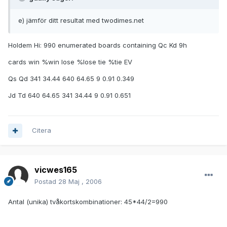
e) jämför ditt resultat med twodimes.net
Holdem Hi: 990 enumerated boards containing Qc Kd 9h
cards win %win lose %lose tie %tie EV
Qs Qd 341 34.44 640 64.65 9 0.91 0.349
Jd Td 640 64.65 341 34.44 9 0.91 0.651
Citera
vicwes165
Postad
28 Maj , 2006
Antal (unika) tvåkortskombinationer: 45*44/2=990