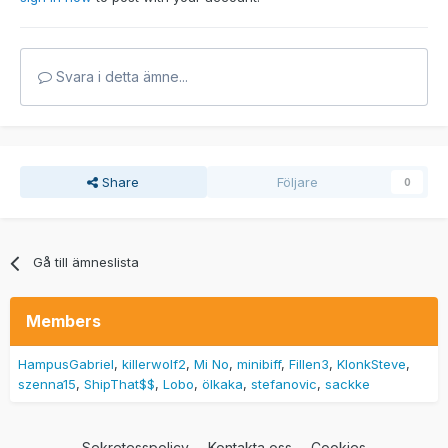
Svara i detta ämne...
Share
Följare
0
Gå till ämneslista
Members
HampusGabriel
killerwolf2
Mi No
minibiff
Fillen3
KlonkSteve
szenna15
ShipThat$$
Lobo
ölkaka
stefanovic
sackke
Sekretesspolicy
Kontakta oss
Cookies