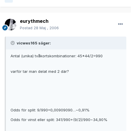
eurythmech
Postad
28 Maj , 2006
vicwes165 säger:
Antal (unika) tvåkortskombinationer: 45*44/2=990
varför tar man delat med 2 där?
Odds för split: 9/990=0,00909090…~0,91%
Odds för vinst eller split: 341/990+(9/2)/990~34,90%