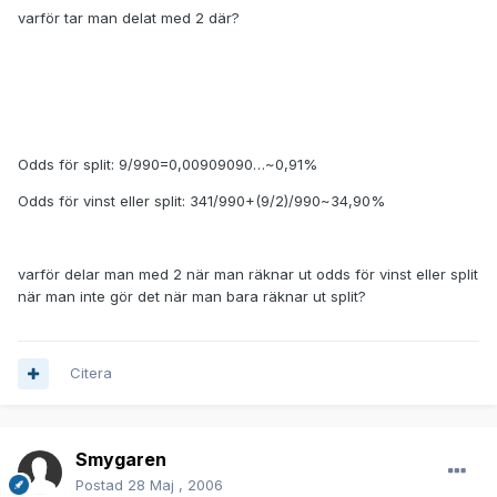
varför tar man delat med 2 där?
Odds för split: 9/990=0,00909090…~0,91%
Odds för vinst eller split: 341/990+(9/2)/990~34,90%
varför delar man med 2 när man räknar ut odds för vinst eller split
när man inte gör det när man bara räknar ut split?
Citera
Smygaren
Postad
28 Maj , 2006