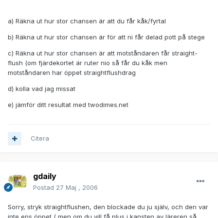
a) Räkna ut hur stor chansen är att du får kåk/fyrtal
b) Räkna ut hur stor chansen är för att ni får delad pott på stege
c) Räkna ut hur stor chansen är att motståndaren får straight-
flush (om fjärdekortet är ruter nio så får du kåk men
motståndaren har öppet straightflushdrag
d) kolla vad jag missat
e) jämför ditt resultat med twodimes.net
Citera
gdaily
Postad
27 Maj , 2006
Sorry, stryk straightflushen, den blockade du ju själv, och den var
inte ens öppet ( men om du vill få plus i kansten av läreren så