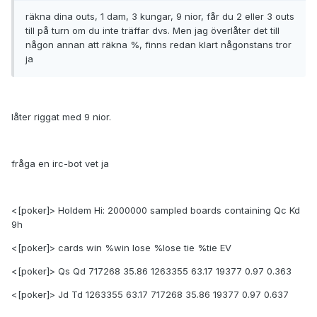
räkna dina outs, 1 dam, 3 kungar, 9 nior, får du 2 eller 3 outs
till på turn om du inte träffar dvs. Men jag överlåter det till
någon annan att räkna %, finns redan klart någonstans tror
ja
låter riggat med 9 nior.
fråga en irc-bot vet ja
<[poker]> Holdem Hi: 2000000 sampled boards containing Qc Kd
9h
<[poker]> cards win %win lose %lose tie %tie EV
<[poker]> Qs Qd 717268 35.86 1263355 63.17 19377 0.97 0.363
<[poker]> Jd Td 1263355 63.17 717268 35.86 19377 0.97 0.637