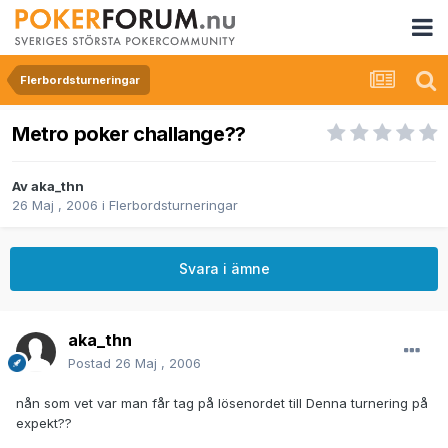
Flerbordsturneringar
Metro poker challange??
Av
aka_thn
26 Maj , 2006
i
Flerbordsturneringar
Svara i ämne
aka_thn
Postad
26 Maj , 2006
nån som vet var man får tag på lösenordet till Denna turnering på
expekt??