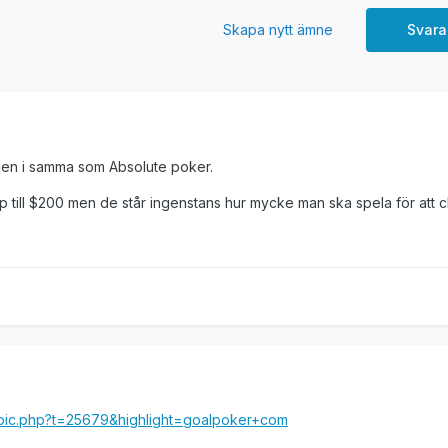
Skapa nytt ämne
Svara
igen i samma som Absolute poker.
till $200 men de står ingenstans hur mycke man ska spela för att c
opic.php?t=25679&highlight=goalpoker+com