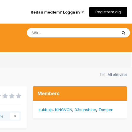
Registrera dig
Redan medlem? Logga in
All aktivitet
Members
kukbajs
KINGVON
33sunshine
Tompen
are
0