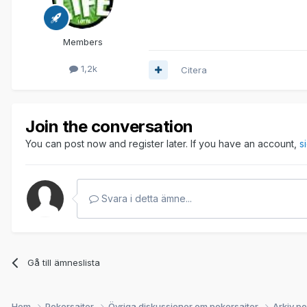
Members
1,2k
Citera
Join the conversation
You can post now and register later. If you have an account,
s
Svara i detta ämne...
Gå till ämneslista
Hem
Pokersajter
Övriga diskussioner om pokersajter
Arkiv p