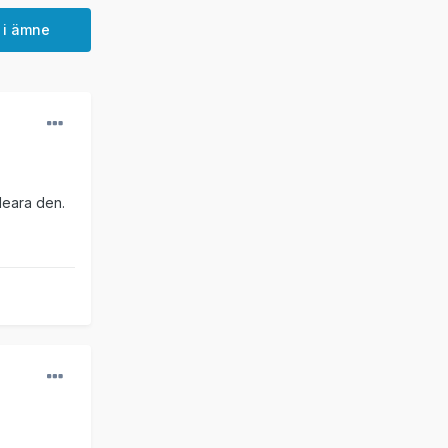
 i ämne
leara den.